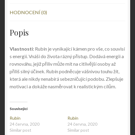
HODNOCENÍ (0)
Popis
Vlastnosti:
Rubín je vynikající kámen pro vše, co souvisí
s energií. Vnáší do života rázný přístup. Dodává energii a
rovnováhu, jejíž příliv může mít na citlivější osoby až
příliš silný účinek. Rubín podněcuje vášnivou touhu žít,
která ale nikdy nenabírá sebezničující podobu. Zlepšuje
motivaci a dokáže nasměrovat k realistickým cílům.
Související
Rubín
Rubín
24 června, 2020
24 června, 2020
Similar post
Similar post