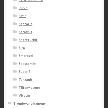
Rubín
Safír
Septárie
Serafinit
Shatttuckit
Síra
Smaragd
Spessartin
Super 7
Tanzanit
Tiffany stone
Vltavín
Tromlované kameny