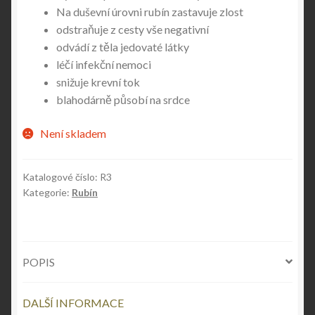
Na duševní úrovni rubín zastavuje zlost
odstraňuje z cesty vše negativní
odvádí z těla jedovaté látky
léčí infekční nemoci
snižuje krevní tok
blahodárně působí na srdce
Není skladem
Katalogové číslo:
R3
Kategorie:
Rubín
POPIS
DALŠÍ INFORMACE