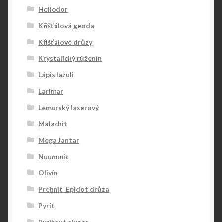
Heliodor
Křišťálová geoda
Křišťálové drůzy
Krystalický růženín
Lápis lazuli
Larimar
Lemurský laserový
Malachit
Mega Jantar
Nuummit
Olivín
Prehnit_Epidot drůza
Pyrit
Pyritové slunce