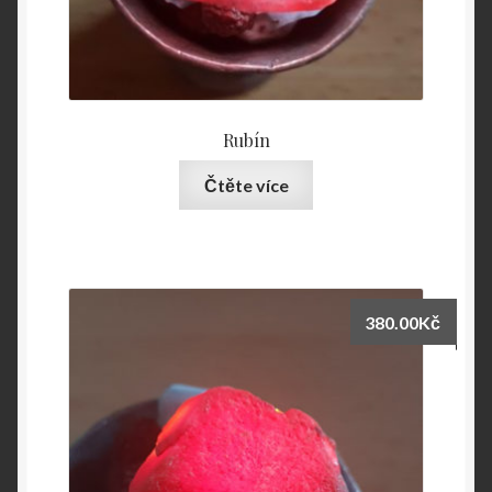
Rubín
Čtěte více
380.00
Kč