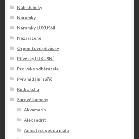
Náhrdelníky
Náramky
Náramky LUXUSNÍ
Nezařazené
Orgonitové přívěsky
Přívěsky LUXUSNÍ
Pro vekoodběratele
Pyramidální zářič
Rudraksha
Surové kameny
Akvamarín
Alexandrit
Amestyst geoda malá