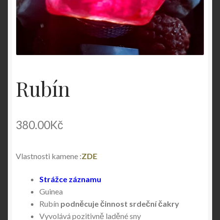
Rubín
380.00
Kč
Vlastnosti kamene :
ZDE
Strážce záznamu
Guinea
Rubín
podněcuje činnost srdeční čakry
Vyvolává pozitivně laděné sny