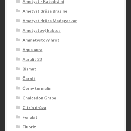
Ametyst - Katedrální
Ametyst drůza Brazílie
Ametyst drůza Madagaskar
Ametystový kaktus
Ammetystový hrot
Aqua aura
Auralit 23
Bismut
Čaroit
Černý turmalín
Chalcedon Grape
Citrín drůza
Fenakit
Fluorit