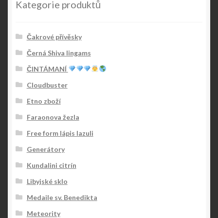
Kategorie produktů
Čakrové přívěsky
Černá Shiva lingams
ČINTÁMANÍ
Cloudbuster
Etno zboží
Faraonova žezla
Free form lápis lazuli
Generátory
Kundalini citrín
Libyjské sklo
Medaile sv. Benedikta
Meteority