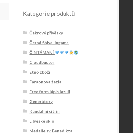
Kategorie produktů
Čakrové přívěsky
Černá Shiva lingams
ČINTÁMANÍ
Cloudbuster
Etno zboží
Faraonova žezla
Free form lápis lazuli
Generátory
Kundalini citrín
Libyjské sklo
Medaile sv. Benedikta