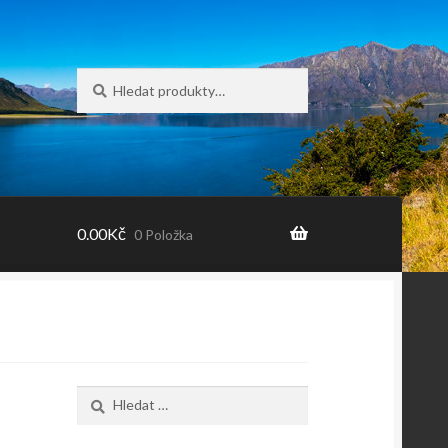
Hledat:
Hledat
0.00
Kč
0 Položka
Vyhledávání