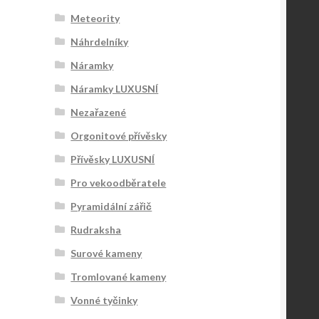
Meteority
Náhrdelníky
Náramky
Náramky LUXUSNÍ
Nezařazené
Orgonitové přívěsky
Přívěsky LUXUSNÍ
Pro vekoodběratele
Pyramidální zářič
Rudraksha
Surové kameny
Tromlované kameny
Vonné tyčinky