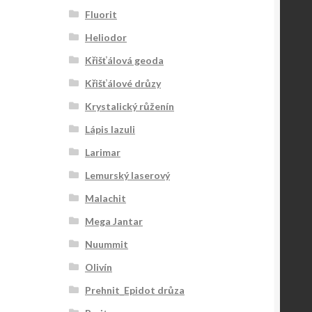
Fluorit
Heliodor
Křišťálová geoda
Křišťálové drůzy
Krystalický růženín
Lápis lazuli
Larimar
Lemurský laserový
Malachit
Mega Jantar
Nuummit
Olivín
Prehnit_Epidot drůza