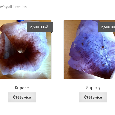
wing all 4 results
2,500.00
Kč
2,600.00
Super 7
Super 7
Čtěte více
Čtěte více