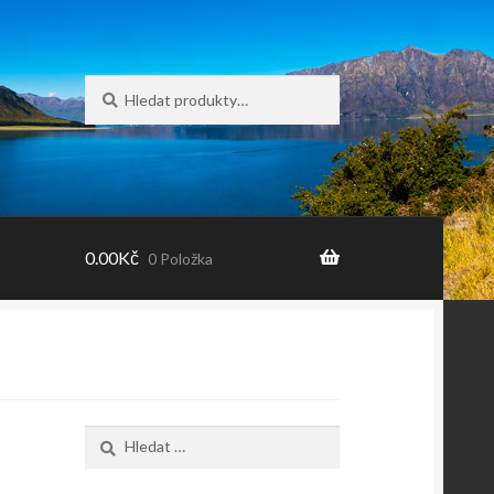
Hledat:
Hledat
0.00
Kč
0 Položka
Vyhledávání