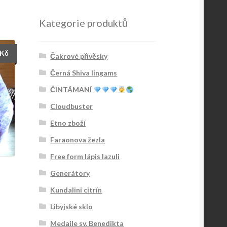
Kategorie produktů
Kč
Čakrové přívěsky
Černá Shiva lingams
ČINTÁMANÍ
Cloudbuster
Etno zboží
Faraonova žezla
Free form lápis lazuli
Generátory
Kundalini citrín
Libyjské sklo
Medaile sv. Benedikta