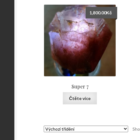
1,800.00
Kč
Super 7
Čtěte více
Sho