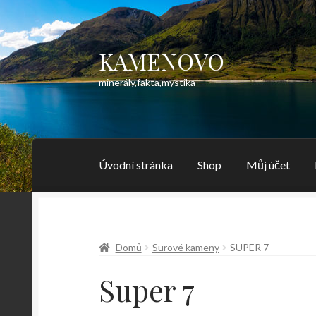
KAMENOVO
Přeskočit
Přejít
na
k
minerály,fakta,mystika
navigaci
obsahu
webu
Úvodní stránka
Shop
Můj účet
Domů
Surové kameny
SUPER 7
Super 7