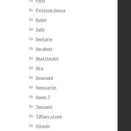
Pyrit
Pyritové slunce
Rubín
Safír
Septárie
Serafinit
Shatttuckit
Síra
Smaragd
Spessartin
Super 7
Tanzanit
Tiffany stone
Vltavín