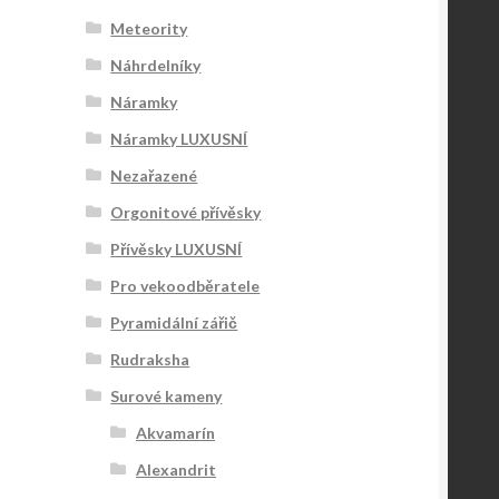
Meteority
Náhrdelníky
Náramky
Náramky LUXUSNÍ
Nezařazené
Orgonitové přívěsky
Přívěsky LUXUSNÍ
Pro vekoodběratele
Pyramidální zářič
Rudraksha
Surové kameny
Akvamarín
Alexandrit