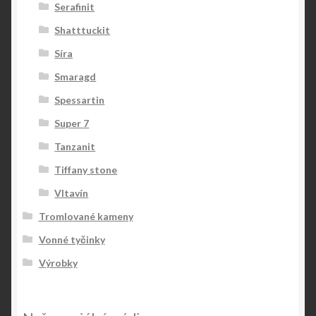
Serafinit
Shatttuckit
Síra
Smaragd
Spessartin
Super 7
Tanzanit
Tiffany stone
Vltavín
Tromlované kameny
Vonné tyčinky
Výrobky