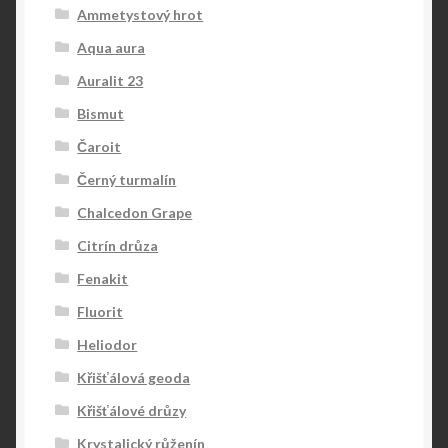
Ammetystový hrot
Aqua aura
Auralit 23
Bismut
Čaroit
Černý turmalín
Chalcedon Grape
Citrín drůza
Fenakit
Fluorit
Heliodor
Křišťálová geoda
Křišťálové drůzy
Krystalický růženín