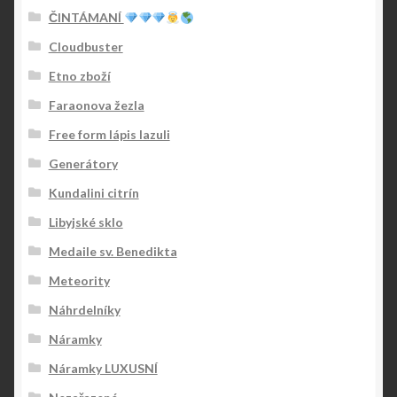
ČINTÁMANÍ
Cloudbuster
Etno zboží
Faraonova žezla
Free form lápis lazuli
Generátory
Kundalini citrín
Libyjské sklo
Medaile sv. Benedikta
Meteority
Náhrdelníky
Náramky
Náramky LUXUSNÍ