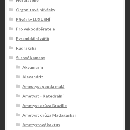
Nezařazené
Orgonitové přívěsky
Přívěsky LUXUSNÍ
Pro vekoodběratele
Pyramidální zářič
Rudraksha
Surové kameny
Akvamarín
Alexandrit
Amestyst geoda malá
Ametyst - Katedrální
Ametyst drůza Brazílie
Ametyst drůza Madagaskar
Ametystový kaktus