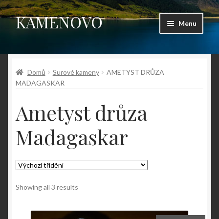
KAMENOVO
Přeskočit
Přejít
Menu
na
k
navigaci
obsahu
Úvodní stránka
webu
Domů
Surové kameny
AMETYST DRŮZA
Shop
MADAGASKAR
Můj účet
Ametyst drůza
Košík
Madagaskar
Pokladna
Kontakt
Showing all 3 results
Fotogalerie