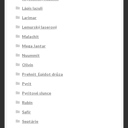
Lápis lazuli
Larimar
Lemurský laserový
Malachit
Mega Jantar
Nuummit
Olivín
Prehnit_Epidot drůza
Pyrit
Pyritové slunce
Rubín
Safír
Septárie