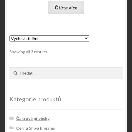
Čtěte více
Showing all 3 results
Vyhledávání
Kategorie produktů
Čakrové přívěsky
Černá Shiva lingams