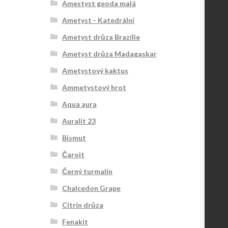
Amestyst geoda malá
Ametyst - Katedrální
Ametyst drůza Brazílie
Ametyst drůza Madagaskar
Ametystový kaktus
Ammetystový hrot
Aqua aura
Auralit 23
Bismut
Čaroit
Černý turmalín
Chalcedon Grape
Citrín drůza
Fenakit