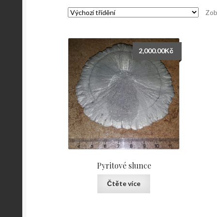
Zob
2,000.00
Kč
Pyritové slunce
Čtěte více