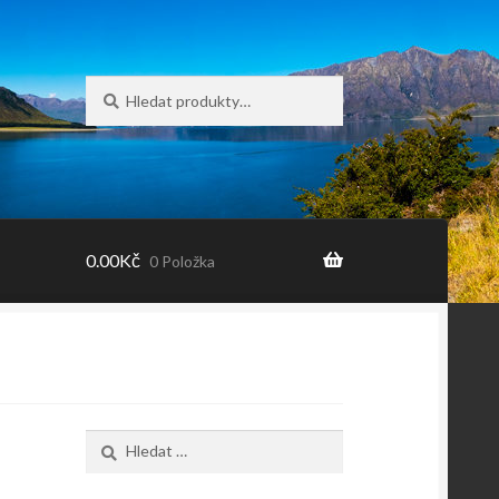
Hledat:
Hledat
0.00
Kč
0 Položka
Vyhledávání