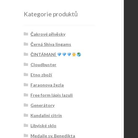
Kategorie produktů
Čakrové přívěsky
Černá Shiva lingams
ČINTÁMANÍ
Cloudbuster
Etno zboží
Faraonova žezla
Free form lápis lazuli
Generátory
Kundalini citrín
Libyjské sklo
Medaile sv. Benedikta