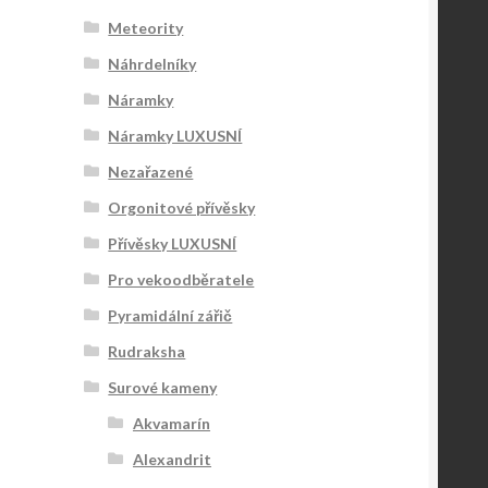
Meteority
Náhrdelníky
Náramky
Náramky LUXUSNÍ
Nezařazené
Orgonitové přívěsky
Přívěsky LUXUSNÍ
Pro vekoodběratele
Pyramidální zářič
Rudraksha
Surové kameny
Akvamarín
Alexandrit