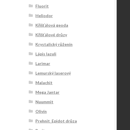
Fluorit
Heliodor
Křišťálová geoda
Křišťálové drůzy
Krystalický růženín
Lápis lazuli
Larimar
Lemurský laserový
Malachit
Mega Jantar
Nuummit
Olivín
Prehnit_Epidot drůza