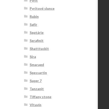
Pyrit
Pyritové slunce
Rubín
Safír
Septárie
Serafinit
Shatttuckit
Síra
Smaragd
Spessartin
Super 7
Tanzanit
Tiffany stone
Vltavín