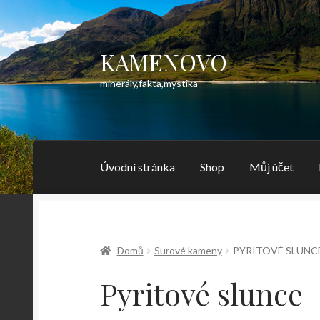
KAMENOVO
Přeskočit
Přejít
na
k
minerály,fakta,mystika
navigaci
obsahu
webu
Úvodní stránka
Shop
Můj účet
Domů
Surové kameny
PYRITOVÉ SLUNC
Pyritové slunce