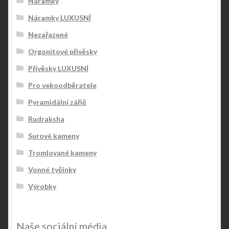
Náramky
Náramky LUXUSNÍ
Nezařazené
Orgonitové přívěsky
Přívěsky LUXUSNÍ
Pro vekoodběratele
Pyramidální zářič
Rudraksha
Surové kameny
Tromlované kameny
Vonné tyčinky
Výrobky
Naše sociální média