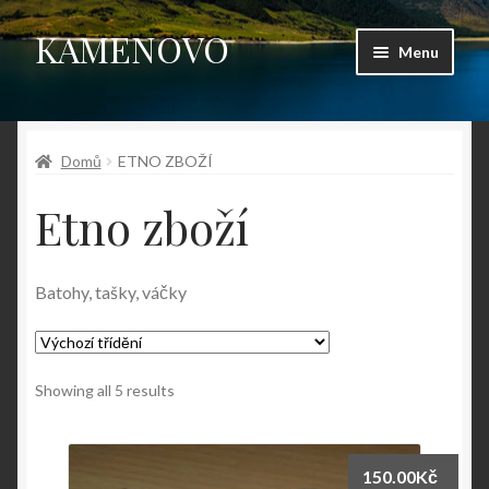
KAMENOVO
Přeskočit
Přejít
Menu
na
k
navigaci
obsahu
Úvodní stránka
webu
Domů
ETNO ZBOŽÍ
Shop
Etno zboží
Můj účet
Košík
Batohy, tašky, váčky
Pokladna
Showing all 5 results
Kontakt
Fotogalerie
150.00
Kč