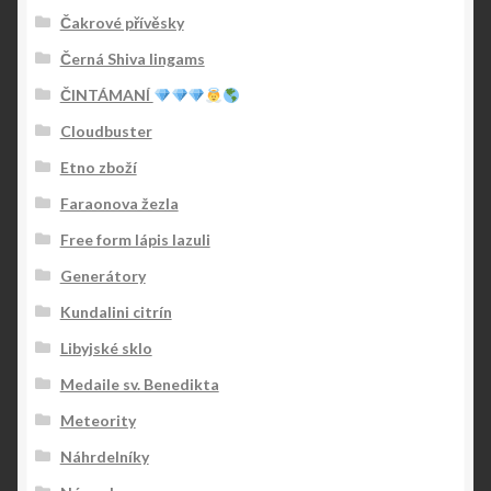
Čakrové přívěsky
Černá Shiva lingams
ČINTÁMANÍ
Cloudbuster
Etno zboží
Faraonova žezla
Free form lápis lazuli
Generátory
Kundalini citrín
Libyjské sklo
Medaile sv. Benedikta
Meteority
Náhrdelníky