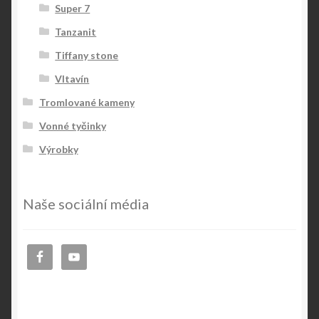
Super 7
Tanzanit
Tiffany stone
Vltavín
Tromlované kameny
Vonné tyčinky
Výrobky
Naše sociální média