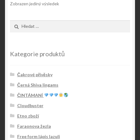
Zobrazen jediný výsledek
Vyhledávání
Kategorie produktů
Čakrové přívěsky
Černá Shiva lingams
ČINTÁMANÍ
Cloudbuster
Etno zboží
Faraonova žezla
Free form lápis lazuli