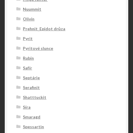
Nuummit
Olivín
Prehnit_Epidot drůza
Pyrit
Pyritové slunce
Rubín
Safír
Septárie
Serafinit
Shatttuckit
Síra
Smaragd
Spessartin