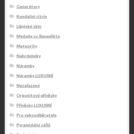
Generátory
Kundalini citrín
Libyjské sklo
Medaile sv. Benedikta
Meteority
Náhrdelníky
Náramky
Náramky LUXUSNÍ
Nezařazené
Orgonitové přívěsky
Přívěsky LUXUSNÍ
Pro vekoodběratele
Pyramidální zářič