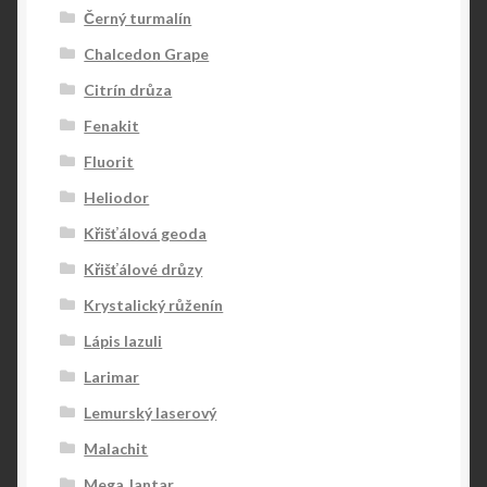
Černý turmalín
Chalcedon Grape
Citrín drůza
Fenakit
Fluorit
Heliodor
Křišťálová geoda
Křišťálové drůzy
Krystalický růženín
Lápis lazuli
Larimar
Lemurský laserový
Malachit
Mega Jantar