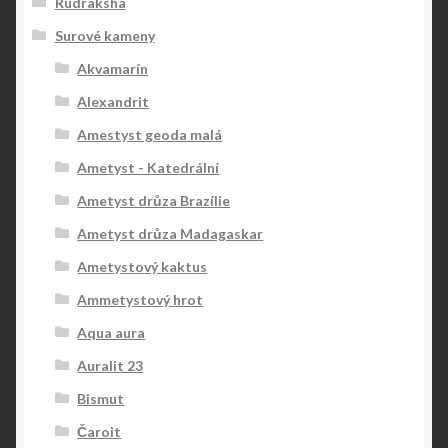
Rudraksha
Surové kameny
Akvamarín
Alexandrit
Amestyst geoda malá
Ametyst - Katedrální
Ametyst drůza Brazílie
Ametyst drůza Madagaskar
Ametystový kaktus
Ammetystový hrot
Aqua aura
Auralit 23
Bismut
Čaroit