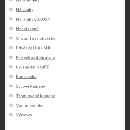
Náramky
Náramky LUXUSNÍ
Nezařazené
Orgonitové přívěsky
Přívěsky LUXUSNÍ
Pro vekoodběratele
Pyramidální zářič
Rudraksha
Surové kameny
Tromlované kameny
Vonné tyčinky
Výrobky