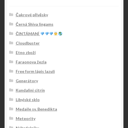
Čakrové přívěsky
Černá Shiva lingams
ČINTÁMANÍ
Cloudbuster
Etno zboží
Faraonova žezla
Free form lápis lazuli
Generátory
Kundalini citrín
Libyjské sklo
Medaile sv. Benedikta
Meteority
Náhrdelníky