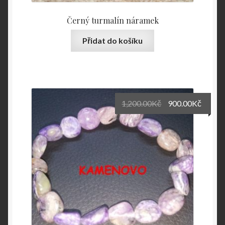
Černý turmalín náramek
Přidat do košíku
Original
Curre
1,200.00
Kč
900.00
Kč
price
price
was:
is:
1,200.00Kč.
900.0