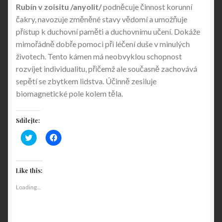
Rubín v zoisitu /anyolit/
podněcuje činnost korunní
čakry, navozuje změněné stavy vědomí a umožňuje
přístup k duchovní paměti a duchovnímu učení. Dokáže
mimořádně dobře pomoci při léčení duše v minulých
životech. Tento kámen má neobvyklou schopnost
rozvíjet individualitu, přičemž ale současně zachovává
sepětí se zbytkem lidstva. Účinně zesiluje
biomagnetické pole kolem těla.
Sdílejte:
C
C
l
l
i
i
c
c
k
k
t
t
Like this:
o
o
s
s
Loading...
h
h
a
a
r
r
e
e
o
o
n
n