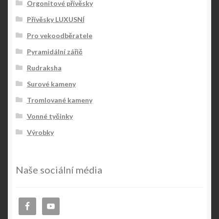
Orgonitové přívěsky
Přívěsky LUXUSNÍ
Pro vekoodběratele
Pyramidální zářič
Rudraksha
Surové kameny
Tromlované kameny
Vonné tyčinky
Výrobky
Naše sociální média