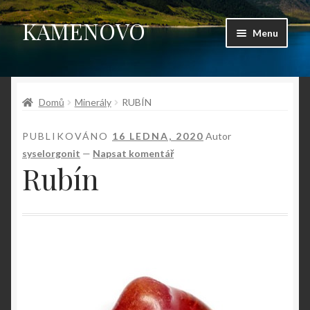
KAMENOVO
Přeskočit
Přejít
Menu
na
k
navigaci
obsahu
Úvodní stránka
webu
Domů
Minerály
RUBÍN
Shop
PUBLIKOVÁNO
16 LEDNA, 2020
Autor
Můj účet
syselorgonit
—
Napsat komentář
Rubín
Košík
Pokladna
Kontakt
Fotogalerie