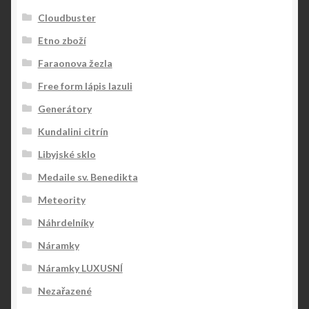
Cloudbuster
Etno zboží
Faraonova žezla
Free form lápis lazuli
Generátory
Kundalini citrín
Libyjské sklo
Medaile sv. Benedikta
Meteority
Náhrdelníky
Náramky
Náramky LUXUSNÍ
Nezařazené