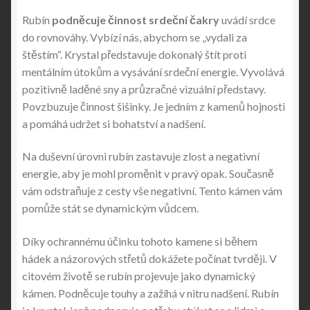
Rubín
podněcuje činnost srdeční čakry
uvádí srdce
do rovnováhy. Vybízí nás, abychom se „vydali za
štěstím“. Krystal představuje dokonalý štít proti
mentálním útokům a vysávání srdeční energie. Vyvolává
pozitivně laděné sny a průzračné vizuální představy.
Povzbuzuje činnost šišinky. Je jedním z kamenů hojnosti
a pomáhá udržet si bohatství a nadšení.
Na duševní úrovni rubín zastavuje zlost a negativní
energie, aby je mohl proměnit v pravý opak. Současně
vám odstraňuje z cesty vše negativní. Tento kámen vám
pomůže stát se dynamickým vůdcem.
Díky ochrannému účinku tohoto kamene si během
hádek a názorových střetů dokážete počínat tvrději. V
citovém životě se rubín projevuje jako dynamický
kámen. Podněcuje touhy a zažíhá v nitru nadšení. Rubín