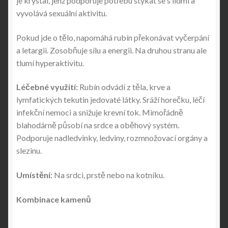
je krystal, jenž podporuje potřebu stýkat se s lidmi a
vyvolává sexuální aktivitu.
Pokud jde o tělo, napomáhá rubín překonávat vyčerpání
a letargii. Zosobňuje sílu a energii. Na druhou stranu ale
tlumí hyperaktivitu.
Léčebné využití:
Rubín odvádí z těla, krve a
lymfatických tekutin jedovaté látky. Sráží horečku, léčí
infekční nemoci a snižuje krevní tok. Mimořádně
blahodárně působí na srdce a oběhový systém.
Podporuje nadledvinky, ledviny, rozmnožovací orgány a
slezinu.
Umístění:
Na srdci, prstě nebo na kotníku.
Kombinace kamenů