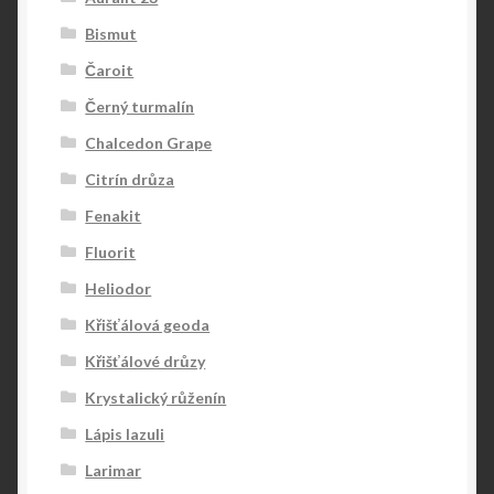
Bismut
Čaroit
Černý turmalín
Chalcedon Grape
Citrín drůza
Fenakit
Fluorit
Heliodor
Křišťálová geoda
Křišťálové drůzy
Krystalický růženín
Lápis lazuli
Larimar