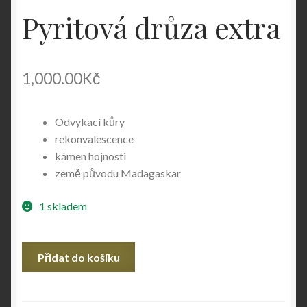
Pyritová drůza extra
1,000.00
Kč
Odvykací kůry
rekonvalescence
kámen hojnosti
země původu Madagaskar
1 skladem
Pyritová
Přidat do košíku
drůza
extra
množství