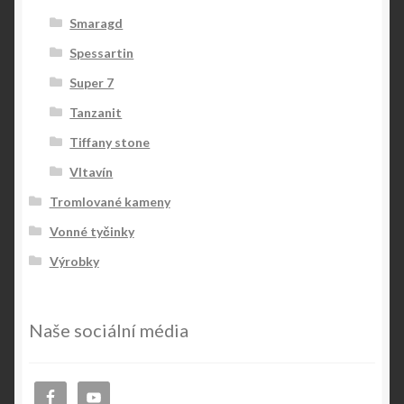
Smaragd
Spessartin
Super 7
Tanzanit
Tiffany stone
Vltavín
Tromlované kameny
Vonné tyčinky
Výrobky
Naše sociální média