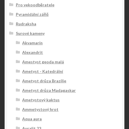
Pro vekoodběratele
Pyramidální zářič
Rudraksha
Surové kameny
Akvamarín
Alexandrit
Amestyst geoda malá
Ametyst - Katedrální
Ametyst drůza Brazílie
Ametyst drůza Madagaskar
Ametystový kaktus
Ammetystový hrot
Aqua aura
Auralit 23