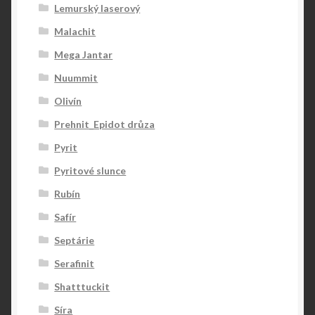
Lemurský laserový
Malachit
Mega Jantar
Nuummit
Olivín
Prehnit_Epidot drůza
Pyrit
Pyritové slunce
Rubín
Safír
Septárie
Serafinit
Shatttuckit
Síra