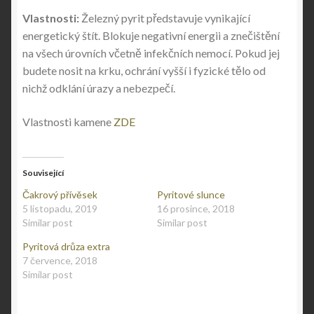
Vlastnosti:
Železný pyrit představuje vynikající
energetický štít. Blokuje negativní energii a znečištění
na všech úrovních včetně infekčních nemocí. Pokud jej
budete nosit na krku, ochrání vyšší i fyzické tělo od
nichž odklání úrazy a nebezpečí.
Vlastnosti kamene
ZDE
Související
Čakrový přívěsek
Pyritové slunce
5 listopadu, 2019
16 prosince, 2018
Similar post
Similar post
Pyritová drůza extra
7 července, 2018
Similar post