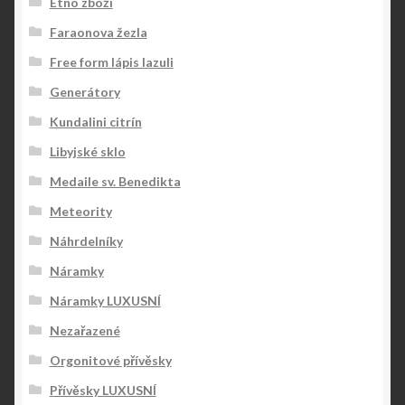
Etno zboží
Faraonova žezla
Free form lápis lazuli
Generátory
Kundalini citrín
Libyjské sklo
Medaile sv. Benedikta
Meteority
Náhrdelníky
Náramky
Náramky LUXUSNÍ
Nezařazené
Orgonitové přívěsky
Přívěsky LUXUSNÍ