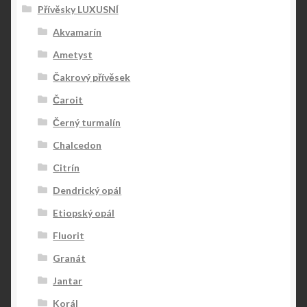
Přívěsky LUXUSNÍ
Akvamarín
Ametyst
Čakrový přívěsek
Čaroit
Černý turmalín
Chalcedon
Citrín
Dendrický opál
Etiopský opál
Fluorit
Granát
Jantar
Korál