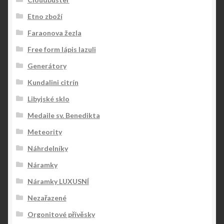
Etno zboží
Faraonova žezla
Free form lápis lazuli
Generátory
Kundalini citrín
Libyjské sklo
Medaile sv. Benedikta
Meteority
Náhrdelníky
Náramky
Náramky LUXUSNÍ
Nezařazené
Orgonitové přívěsky