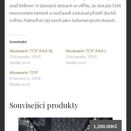
znečištěním. V dávných dobách se věřilo, že dokáže čelit
mocnostem temnot a současně získávat přízeň duchů
světla. Námořníci jej nosili jako talisman proti utonutí.
Související
Akvamarín TOP AAA XL
Akvamarín TOP AAA L
3 listopadu, 2018
3 listopadu, 2018
Similar post
Similar post
Akvamarín TOP
8 července, 2018
Similar post
Související produkty
1,200.00
Kč