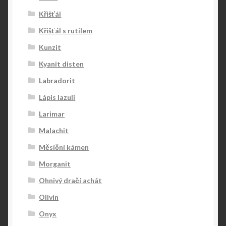
Křišťál
Křišťál s rutilem
Kunzit
Kyanit disten
Labradorit
Lápis lazuli
Larimar
Malachit
Měsíční kámen
Morganit
Ohnivý dračí achát
Olivín
Onyx