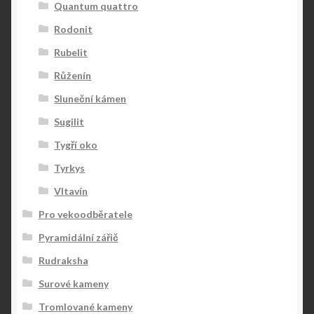
Quantum quattro
Rodonit
Rubelit
Růženín
Sluneční kámen
Sugilit
Tygří oko
Tyrkys
Vltavín
Pro vekoodběratele
Pyramidální zářič
Rudraksha
Surové kameny
Tromlované kameny