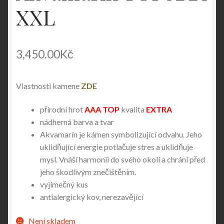
XXL
3,450.00
Kč
Vlastnosti kamene
ZDE
přírodní hrot
AAA TOP
kvalita
EXTRA
nádherná barva a tvar
Akvamarín je kámen symbolizující odvahu. Jeho
uklidňující energie potlačuje stres a uklidňuje
mysl. Vnáší harmonii do svého okolí a chrání před
jeho škodlivým znečištěním.
vyjímečný kus
antialergický kov, nerezavějící
Není skladem