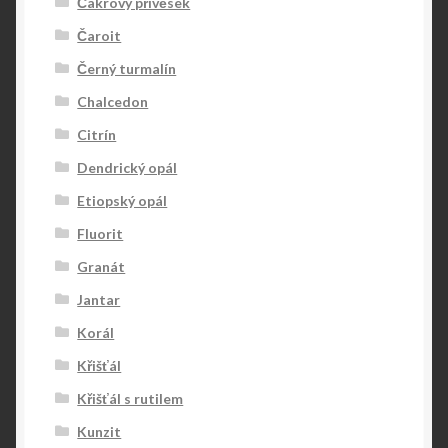
Čakrový přívěsek
Čaroit
Černý turmalín
Chalcedon
Citrín
Dendrický opál
Etiopský opál
Fluorit
Granát
Jantar
Korál
Křišťál
Křišťál s rutilem
Kunzit