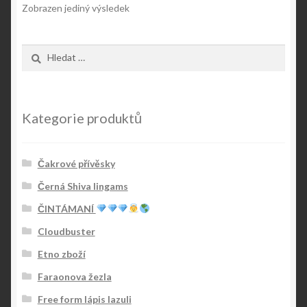
Zobrazen jediný výsledek
Vyhledávání
Kategorie produktů
Čakrové přívěsky
Černá Shiva lingams
ČINTÁMANÍ
Cloudbuster
Etno zboží
Faraonova žezla
Free form lápis lazuli