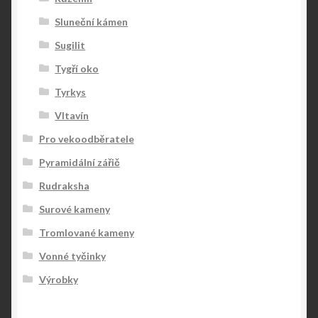
Sluneční kámen
Sugilit
Tygří oko
Tyrkys
Vltavín
Pro vekoodběratele
Pyramidální zářič
Rudraksha
Surové kameny
Tromlované kameny
Vonné tyčinky
Výrobky