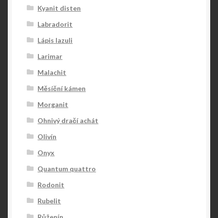
Kyanit disten
Labradorit
Lápis lazuli
Larimar
Malachit
Měsíční kámen
Morganit
Ohnivý dračí achát
Olivín
Onyx
Quantum quattro
Rodonit
Rubelit
Růženín