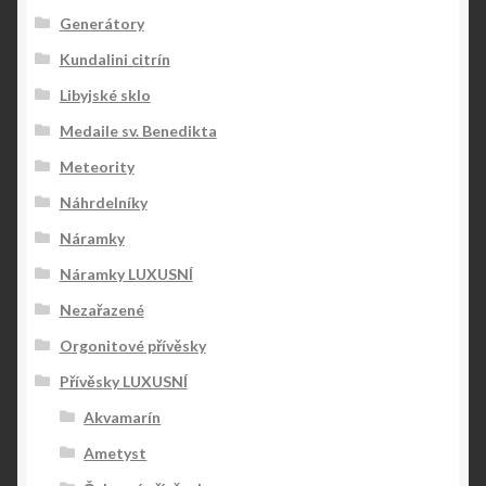
Generátory
Kundalini citrín
Libyjské sklo
Medaile sv. Benedikta
Meteority
Náhrdelníky
Náramky
Náramky LUXUSNÍ
Nezařazené
Orgonitové přívěsky
Přívěsky LUXUSNÍ
Akvamarín
Ametyst