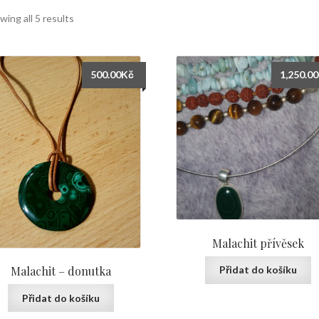
wing all 5 results
500.00
Kč
1,250.00
Malachit přívěsek
Přidat do košíku
Malachit – donutka
Přidat do košíku