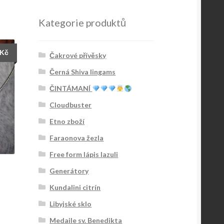
Kategorie produktů
Kč
Čakrové přívěsky
Černá Shiva lingams
ČINTÁMANÍ
Cloudbuster
Etno zboží
Faraonova žezla
Free form lápis lazuli
Generátory
Kundalini citrín
Libyjské sklo
Medaile sv. Benedikta