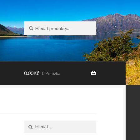
Hledat:
Hledat
0.00
Kč
0 Položka
Vyhledávání