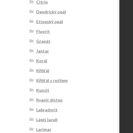
Citrín
Dendrický opál
Etiopský opál
Fluorit
Granát
Jantar
Korál
Křišťál
Křišťál s rutilem
Kunzit
Kyanit disten
Labradorit
Lápis lazuli
Larimar