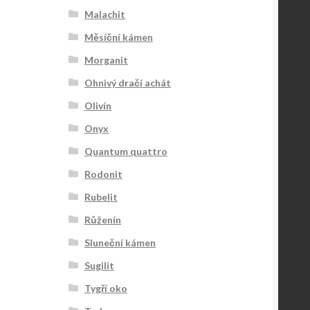
Malachit
Měsíční kámen
Morganit
Ohnivý dračí achát
Olivín
Onyx
Quantum quattro
Rodonit
Rubelit
Růženín
Sluneční kámen
Sugilit
Tygří oko