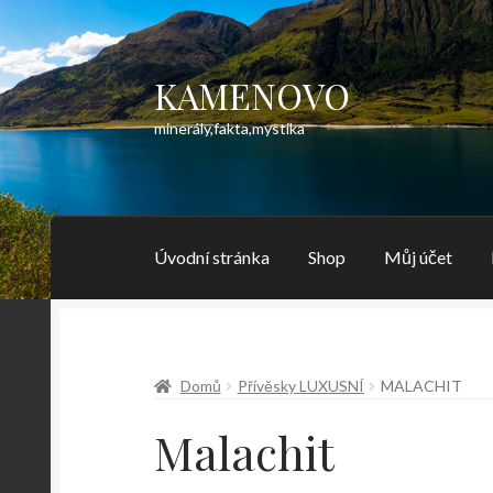
KAMENOVO
Přeskočit
Přejít
na
k
minerály,fakta,mystika
navigaci
obsahu
webu
Úvodní stránka
Shop
Můj účet
Domů
Přívěsky LUXUSNÍ
MALACHIT
Malachit