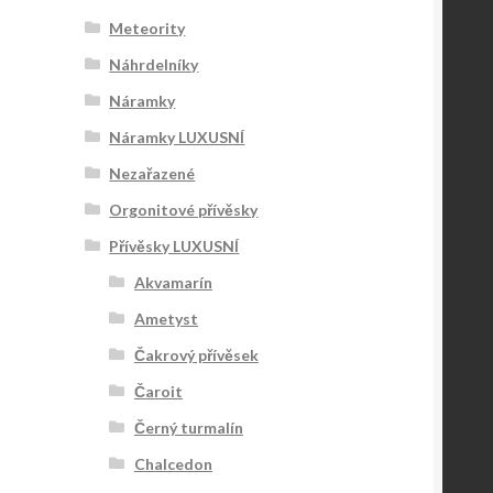
Meteority
Náhrdelníky
Náramky
Náramky LUXUSNÍ
Nezařazené
Orgonitové přívěsky
Přívěsky LUXUSNÍ
Akvamarín
Ametyst
Čakrový přívěsek
Čaroit
Černý turmalín
Chalcedon