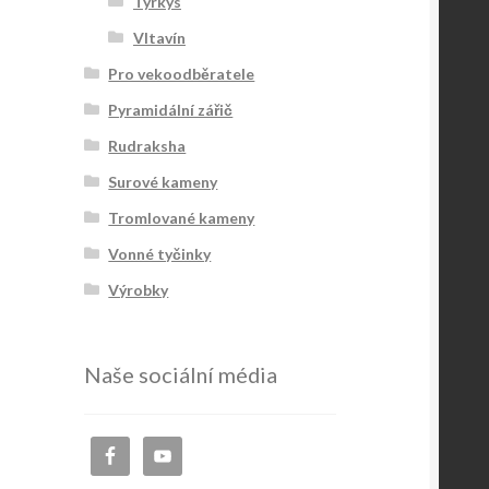
Tyrkys
Vltavín
Pro vekoodběratele
Pyramidální zářič
Rudraksha
Surové kameny
Tromlované kameny
Vonné tyčinky
Výrobky
Naše sociální média