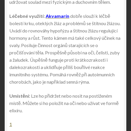
udržovat soulad mezi fyzickým a duchovním tělem.
Léčebné využití:
Akvamarín
dobře slouží k léčbě
bolestí krku, oteklých žláz a problémů se štítnou žlázou.
Uvádí do rovnováhy hypofýzu a štítnou žlázu regulující
hormony a růst. Tento kámen má také celkový účinek na
svaly. Posiluje činnost orgánů starajících se o
pročišťování těla. Prospěšně působí na oči, čelisti, zuby
a žaludek. Úspěšně funguje proti krátkozrakosti i
dalekozrakosti a uklidňuje příliš bouřlivé reakce
imunitního systému. Pomáhá rovněž při autoimunních
chorobách, jako je například senná rýma.
Umístění:
Lze ho přidržet nebo nosit na postiženém
místě. Můžete si ho položit na oči nebo užívat ve formě
elixíru.
1