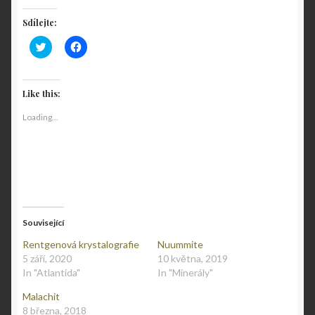
Sdílejte:
C
C
l
l
i
i
c
c
k
k
t
t
Like this:
o
o
s
s
Loading...
h
h
a
a
r
r
e
e
o
o
n
n
T
F
w
a
i
c
t
e
t
b
e
o
Související
r
o
(
k
Rentgenová krystalografie
Nuummite
O
(
p
O
5 září, 2020
10 května, 2019
e
p
In "Atlantida"
In "Minerály"
n
e
s
n
i
s
Malachit
n
i
n
n
8 března, 2018