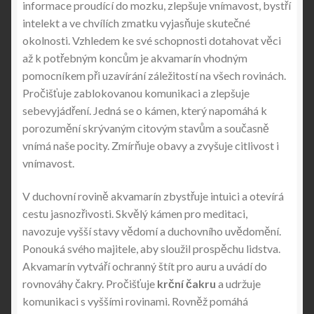
informace proudící do mozku, zlepšuje vnímavost, bystří
intelekt a ve chvílích zmatku vyjasňuje skutečné
okolnosti. Vzhledem ke své schopnosti dotahovat věci
až k potřebným koncům je akvamarín vhodným
pomocníkem při uzavírání záležitostí na všech rovinách.
Pročišťuje zablokovanou komunikaci a zlepšuje
sebevyjádření. Jedná se o kámen, který napomáhá k
porozumění skrývaným citovým stavům a současně
vnímá naše pocity. Zmírňuje obavy a zvyšuje citlivost i
vnímavost.
V duchovní rovině akvamarín zbystřuje intuici a otevírá
cestu jasnozřivosti. Skvělý kámen pro meditaci,
navozuje vyšší stavy vědomí a duchovního uvědomění.
Ponouká svého majitele, aby sloužil prospěchu lidstva.
Akvamarín vytváří ochranný štít pro auru a uvádí do
rovnováhy čakry. Pročišťuje
krční čakru
a udržuje
komunikaci s vyššími rovinami. Rovněž pomáhá