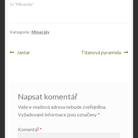
e
n
In "Minerály"
w
e
w
w
i
w
n
i
d
n
o
d
w
o
Kategorie:
Minerály
)
w
)
Navigace
Předchozí
Následující
Jantar
Titanová pyramida
příspěvek:
příspěvek:
pro
příspěvek
Napsat komentář
Vaše e-mailová adresa nebude zveřejněna.
Vyžadované informace jsou označeny
*
Komentář
*