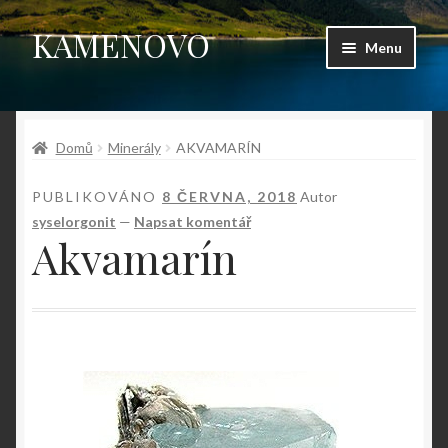
KAMENOVO
Přeskočit
Přejít
Menu
na
k
navigaci
obsahu
Úvodní stránka
webu
Domů
Minerály
AKVAMARÍN
Shop
PUBLIKOVÁNO
8 ČERVNA, 2018
Autor
Můj účet
syselorgonit
—
Napsat komentář
Akvamarín
Košík
Pokladna
Kontakt
Fotogalerie