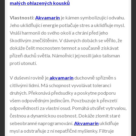
malých ohlazených kousků
Vlastnosti:
Akvamarín
je kámen symbolizující odvahu.
Jeho uklidňující energie potlačuje stres a uklidňuje mysl.
Vnáší harmonii do svého okolí a chrání před jeho
škodlivým znečištěním. V dávných dobách se věřilo, že
dokáže čelit mocnostem temnot a současně získávat
přízeň duchů světla. Námořníci jej nosili jako talisman
proti utonutí.
V duševní rovině je
akvamarín
duchovně spřízněn s
citlivými lidmi. Má schopnost vyvolávat toleranci
druhých. Překonává předsudky a poskytne podporu
všem odpovědným jedincům. Povzbuzuje k převzetí
odpovědnosti za vlastní osud. Pomáhá utvářet vytrvalou,
čestnou a dynamickou osobnost. Dokáže zlomit staré
sebeobranné naprogramování.
Akvamarín
uklidňuje
mysl a odstraňuje z ní nepatřičné myšlenky. Filtruje