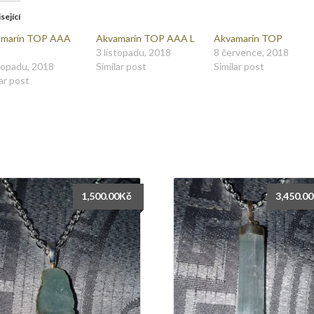
sející
amarín TOP AAA
Akvamarín TOP AAA L
Akvamarín TOP
3 listopadu, 2018
8 července, 2018
stopadu, 2018
Similar post
Similar post
ar post
1,500.00
Kč
3,450.00