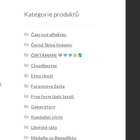
Kategorie produktů
Čakrové přívěsky
Černá Shiva lingams
ČINTÁMANÍ
Cloudbuster
Etno zboží
.
Faraonova žezla
Free form lápis lazuli
Generátory
Kundalini citrín
Libyjské sklo
Medaile sv. Benedikta