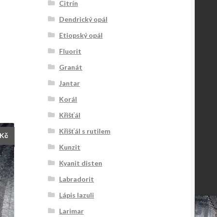
Citrín
Dendrický opál
Etiopský opál
Fluorit
Granát
Jantar
Korál
Křišťál
Křišťál s rutilem
Kč
Kunzit
Kyanit disten
Labradorit
Lápis lazuli
Larimar