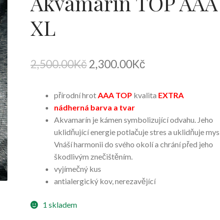
Akvamarín TOP AAA
XL
Original
Current
2,500.00
Kč
2,300.00
Kč
price
price
přírodní hrot
AAA TOP
kvalita
EXTRA
was:
is:
nádherná barva a tvar
2,500.00Kč.
2,300.00Kč.
Akvamarín je kámen symbolizující odvahu. Jeho
uklidňující energie potlačuje stres a uklidňuje mysl
Vnáší harmonii do svého okolí a chrání před jeho
škodlivým znečištěním.
vyjímečný kus
antialergický kov, nerezavějící
1 skladem