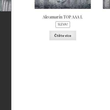
Akvamarín TOP AAA L
SLEVA!
Čtěte více