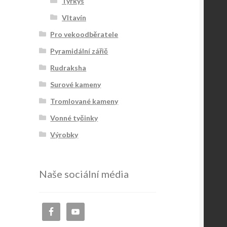
Tyrkys
Vltavín
Pro vekoodběratele
Pyramidální zářič
Rudraksha
Surové kameny
Tromlované kameny
Vonné tyčinky
Výrobky
Naše sociální média