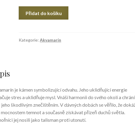
Akvamarín
Přidat do košíku
TOP
AAA
XL
množství
Kategorie:
Akvamarín
pis
marín je kámen symbolizující odvahu. Jeho uklidňující energie
ačuje stres a uklidňuje mysl. Vnáší harmonii do svého okolí a chrání
 jeho škodlivým znečištěním. V dávných dobách se věřilo, že doká
t mocnostem temnot a současně získávat přízeň duchů světla.
řníci jej nosili jako talisman proti utonutí.