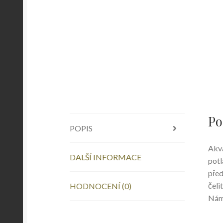
Po
POPIS
Akva
DALŠÍ INFORMACE
potl
před
čeli
HODNOCENÍ (0)
Námo