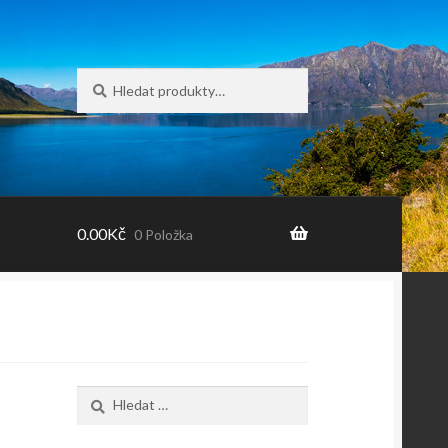
Hledat:
Hledat
0.00
Kč
0 Položka
Vyhledávání