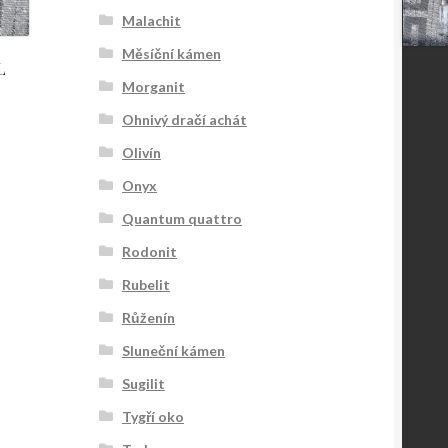
Malachit
Měsíční kámen
L
Morganit
Ohnivý dračí achát
Olivín
Onyx
Quantum quattro
Rodonit
Rubelit
Růženín
Sluneční kámen
Sugilit
Tygří oko