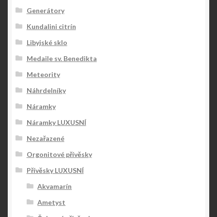
Generátory
Kundalini citrín
Libyjské sklo
Medaile sv. Benedikta
Meteority
Náhrdelníky
Náramky
Náramky LUXUSNÍ
Nezařazené
Orgonitové přívěsky
Přívěsky LUXUSNÍ
Akvamarín
Ametyst