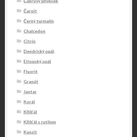
Čakrový přívěsek
Čaroit
Černý turmalín
Chalcedon
Citrín
Dendrický opál
Etiopský opál
Fluorit
Granát
Jantar
Korál
Křišťál
Křišťál s rutilem
Kunzit