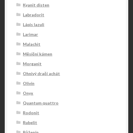
Kyanit disten
Labradorit
Lápis lazuli
Larimar
Malachit
Měsíční kámen
Morganit
Ohnivý dračí achát
Olivín
Onyx
Quantum quattro
Rodonit
Rubelit
Růženín