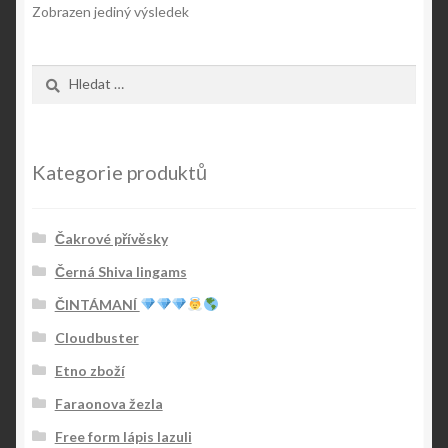
Zobrazen jediný výsledek
Vyhledávání
Kategorie produktů
Čakrové přívěsky
Černá Shiva lingams
ČINTÁMANÍ
Cloudbuster
Etno zboží
Faraonova žezla
Free form lápis lazuli