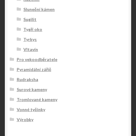
Sluneční kámen
Sugilit
Tygří oko
Tyrkys
Vltavín
Pro vekoodběratele
Pyramidální zářič
Rudraksha
Surové kameny
Tromlované kameny
Vonné tyčinky
Výrobky