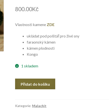
800.00
Kč
Vlastnosti kamene
ZDE
ukládat pod polštář pro živé sny
faraonský kámen
kámen plodnosti
Kongo
1 skladem
Malachit
Přidat do košíku
množství
Kategorie:
Malachit