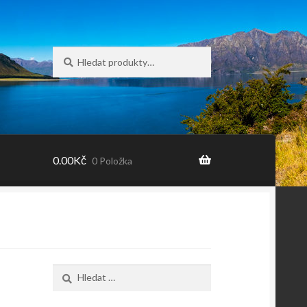
Hledat:
Hledat
0.00
Kč
0 Položka
Vyhledávání