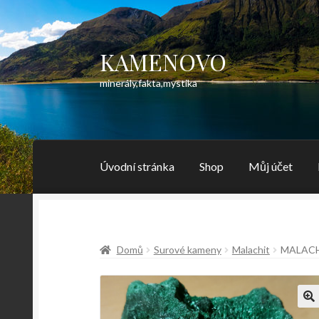
KAMENOVO
Přeskočit
Přejít
na
k
minerály,fakta,mystika
navigaci
obsahu
webu
Úvodní stránka
Shop
Můj účet
Domů
Surové kameny
Malachit
MALAC