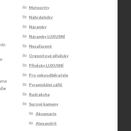
Meteority
Náhrdelníky
Náramky
Náramky LUXUSNÍ
 do
Nezařazené
Orgonitové přívěsky
je
Přívěsky LUXUSNÍ
Pro vekoodběratele
háme
Pyramidální zářič
ože
Rudraksha
Surové kameny
Akvamarín
Alexandrit