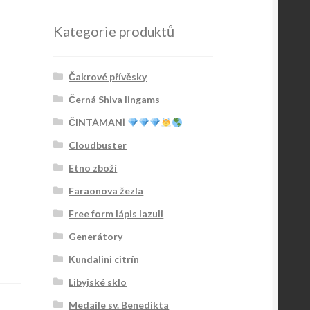
Kategorie produktů
Čakrové přívěsky
Černá Shiva lingams
ČINTÁMANÍ
Cloudbuster
Etno zboží
Faraonova žezla
Free form lápis lazuli
Generátory
Kundalini citrín
Libyjské sklo
Medaile sv. Benedikta