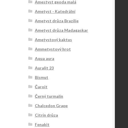
Amestyst geoda malá
Ametyst - Katedrální
Ametyst drůza Brazílie
Ametyst drůza Madagaskar
Ametystový kaktus
Ammetystový hrot
Aqua aura
Auralit 23
Bismut
Čaroit
Černý turmalín
Chalcedon Grape
Citrín drůza
Fenakit