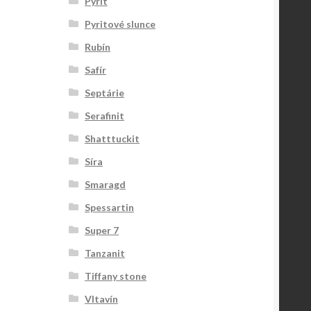
Pyrit
Pyritové slunce
Rubín
Safír
Septárie
Serafinit
Shatttuckit
Síra
Smaragd
Spessartin
Super 7
Tanzanit
Tiffany stone
Vltavín