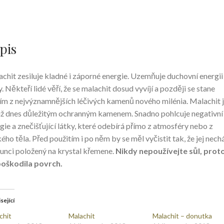
pis
chit zesiluje kladné i záporné energie. Uzemňuje duchovní energii
. Někteří lidé věří, že se malachit dosud vyvíjí a později se stane
ím z nejvýznamnějších léčivých kamenů nového milénia. Malachit 
již dnes důležitým ochranným kamenem. Snadno pohlcuje negativní
gie a znečišťující látky, které odebírá přímo z atmosféry nebo z
kého těla. Před použitím i po něm by se měl vyčistit tak, že jej nec
lunci položený na krystal křemene.
Nikdy nepoužívejte sůl, prot
poškodila povrch.
sející
chit
Malachit
Malachit – donutka