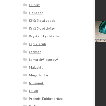
Fluorit
Heliodor
Křišťálová geoda
Křišťálové drůzy
Krystalický růženín
Lápis lazuli
Larimar
Lemurský laserový
Malachit
Mega Jantar
Nuummit
Olivín
Prehnit_Epidot drůza