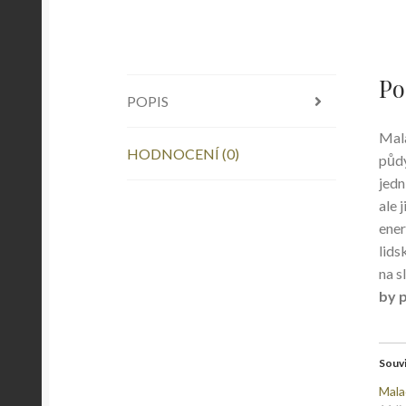
Po
POPIS
Mala
HODNOCENÍ (0)
půdy
jedn
ale 
ener
lids
na s
by 
Souvi
Mala