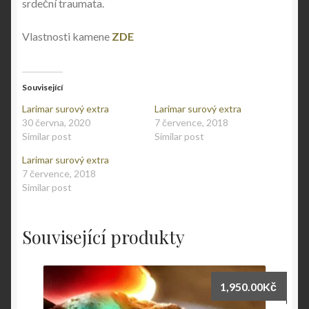
srdeční traumata.
Vlastnosti kamene
ZDE
Související
Larimar surový extra
Larimar surový extra
30 června, 2020
7 července, 2018
Similar post
Similar post
Larimar surový extra
7 července, 2018
Similar post
Související produkty
1,950.00
Kč