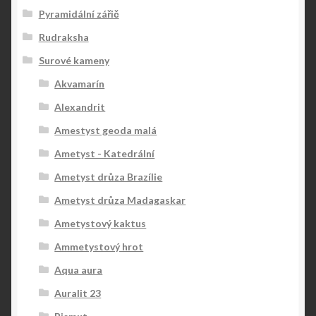
Pyramidální zářič
Rudraksha
Surové kameny
Akvamarín
Alexandrit
Amestyst geoda malá
Ametyst - Katedrální
Ametyst drůza Brazílie
Ametyst drůza Madagaskar
Ametystový kaktus
Ammetystový hrot
Aqua aura
Auralit 23