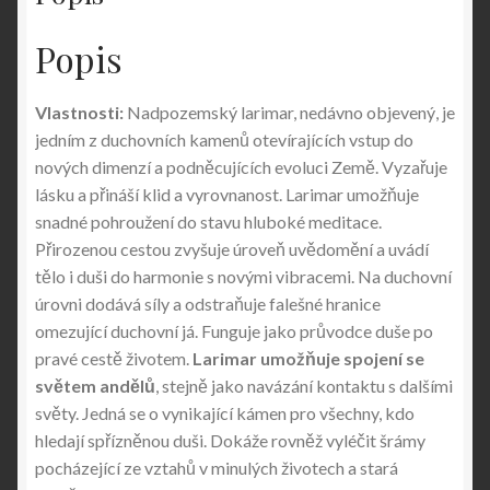
Popis
Vlastnosti:
Nadpozemský larimar, nedávno objevený, je
jedním z duchovních kamenů otevírajících vstup do
nových dimenzí a podněcujících evoluci Země. Vyzařuje
lásku a přináší klid a vyrovnanost. Larimar umožňuje
snadné pohroužení do stavu hluboké meditace.
Přirozenou cestou zvyšuje úroveň uvědomění a uvádí
tělo i duši do harmonie s novými vibracemi. Na duchovní
úrovni dodává síly a odstraňuje falešné hranice
omezující duchovní já. Funguje jako průvodce duše po
pravé cestě životem.
Larimar umožňuje spojení se
světem andělů
, stejně jako navázání kontaktu s dalšími
světy. Jedná se o vynikající kámen pro všechny, kdo
hledají spřízněnou duši. Dokáže rovněž vyléčit šrámy
pocházející ze vztahů v minulých životech a stará