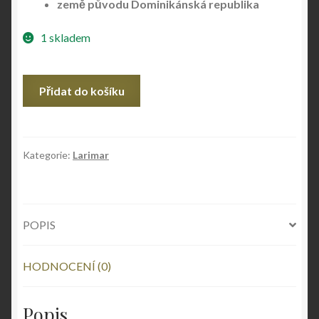
země původu Dominikánská republika
1 skladem
Larimar
Přidat do košíku
surový
extra
množství
Kategorie:
Larimar
POPIS
HODNOCENÍ (0)
Popis