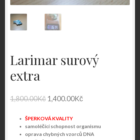
Larimar surový
extra
Original
Current
1,800.00
Kč
1,400.00
Kč
price
price
ŠPERKOVÁ KVALITY
was:
is:
samoléčící schopnost organismu
1,800.00Kč.
1,400.00Kč.
oprava chybných vzorců DNA