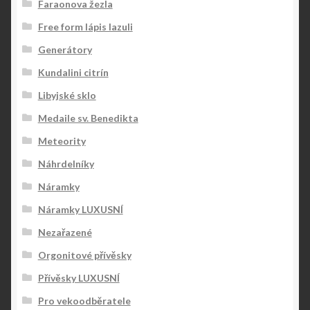
Faraonova žezla
Free form lápis lazuli
Generátory
Kundalini citrín
Libyjské sklo
Medaile sv. Benedikta
Meteority
Náhrdelníky
Náramky
Náramky LUXUSNÍ
Nezařazené
Orgonitové přívěsky
Přívěsky LUXUSNÍ
Pro vekoodběratele