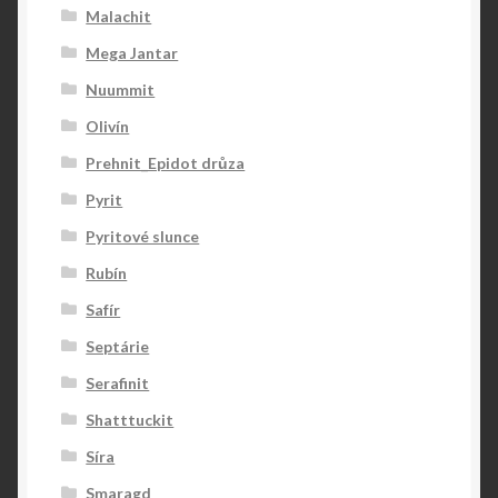
Malachit
Mega Jantar
Nuummit
Olivín
Prehnit_Epidot drůza
Pyrit
Pyritové slunce
Rubín
Safír
Septárie
Serafinit
Shatttuckit
Síra
Smaragd