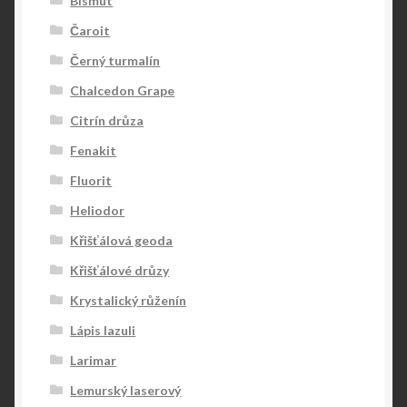
Bismut
Čaroit
Černý turmalín
Chalcedon Grape
Citrín drůza
Fenakit
Fluorit
Heliodor
Křišťálová geoda
Křišťálové drůzy
Krystalický růženín
Lápis lazuli
Larimar
Lemurský laserový