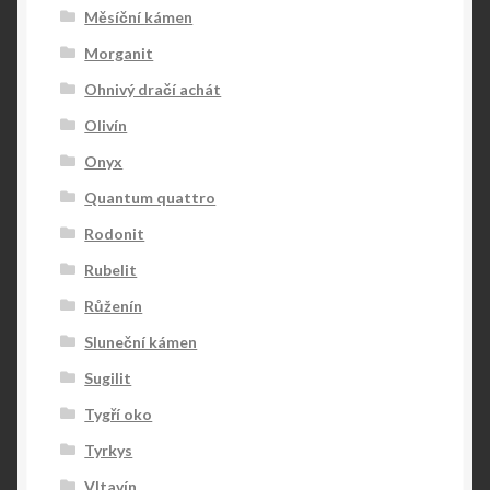
Měsíční kámen
Morganit
Ohnivý dračí achát
Olivín
Onyx
Quantum quattro
Rodonit
Rubelit
Růženín
Sluneční kámen
Sugilit
Tygří oko
Tyrkys
Vltavín