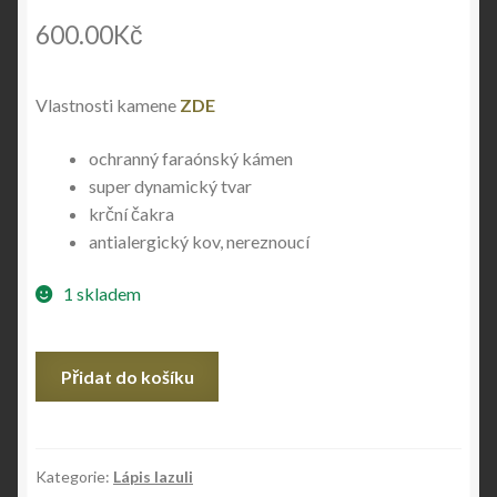
600.00
Kč
Vlastnosti kamene
ZDE
ochranný faraónský kámen
super dynamický tvar
krční čakra
antialergický kov, nereznoucí
1 skladem
Lápis
Přidat do košíku
lazuli
množství
Kategorie:
Lápis lazuli