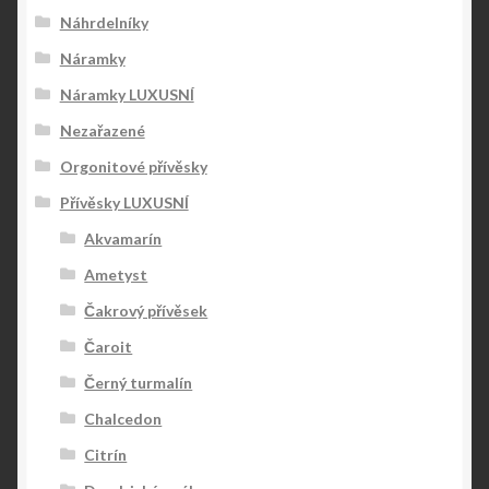
Náhrdelníky
Náramky
Náramky LUXUSNÍ
Nezařazené
Orgonitové přívěsky
Přívěsky LUXUSNÍ
Akvamarín
Ametyst
Čakrový přívěsek
Čaroit
Černý turmalín
Chalcedon
Citrín