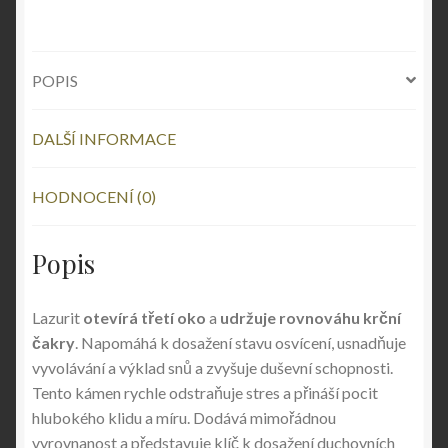
POPIS
DALŠÍ INFORMACE
HODNOCENÍ (0)
Popis
Lazurit
otevírá třetí oko
a
udržuje rovnováhu krční
čakry
. Napomáhá k dosažení stavu osvícení, usnadňuje
vyvolávání a výklad snů a zvyšuje duševní schopnosti.
Tento kámen rychle odstraňuje stres a přináší pocit
hlubokého klidu a míru. Dodává mimořádnou
vyrovnanost a představuje klíč k dosažení duchovních