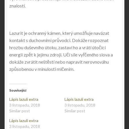
znalostí.
Lazurit je ochranný kámen, který umožňuje navázat
kontakt s duchovními průvodci. Dokáže rozpoznat
hrozbu duševního útoku, zastaví ho a vrátí útočící
energii zpět k jejímu zdroji. Učí síle vyřčeného slova a
dokáže zvrátit neštěstí nebo napravit nerovnováhu
způsobenou v minulosti mlčením.
Související
Lápis lazuli extra
Lápis lazuli extra
3 listopadu, 2018
3 listopadu, 2018
Similar post
Similar post
Lápis lazuli extra
3 listopadu, 2018