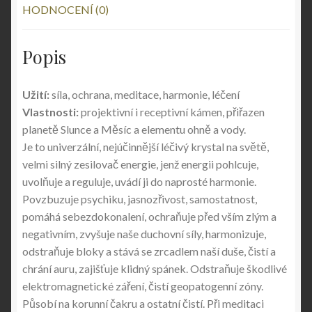
HODNOCENÍ (0)
Popis
Užití:
síla, ochrana, meditace, harmonie, léčení
Vlastnosti:
projektivní i receptivní kámen, přiřazen
planetě Slunce a Měsíc a elementu ohně a vody.
Je to univerzální, nejúčinnější léčivý krystal na světě,
velmi silný zesilovač energie, jenž energii pohlcuje,
uvolňuje a reguluje, uvádí ji do naprosté harmonie.
Povzbuzuje psychiku, jasnozřivost, samostatnost,
pomáhá sebezdokonalení, ochraňuje před vším zlým a
negativním, zvyšuje naše duchovní síly, harmonizuje,
odstraňuje bloky a stává se zrcadlem naší duše, čistí a
chrání auru, zajišťuje klidný spánek. Odstraňuje škodlivé
elektromagnetické záření, čistí geopatogenní zóny.
Působí na korunní čakru a ostatní čistí. Při meditaci