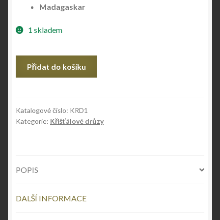
Madagaskar
1 skladem
Křišťálová
Přidat do košíku
drůza
množství
Katalogové číslo:
KRD1
Kategorie:
Křišťálové drůzy
POPIS
DALŠÍ INFORMACE