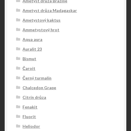
Ametyst drůza Brazílie
Ametyst drůza Madagaskar
Ametystový kaktus
Ammetystový hrot
Aqua aura
Auralit 23
Bismut
Čaroit
Černý turmalín
Chalcedon Grape
Citrín drůza
Fenakit
Fluorit
Heliodor