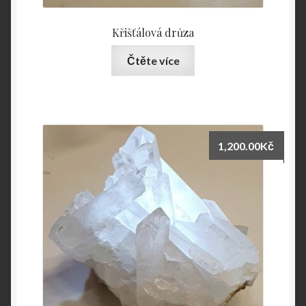
Křišťálová drůza
Čtěte více
1,200.00
Kč