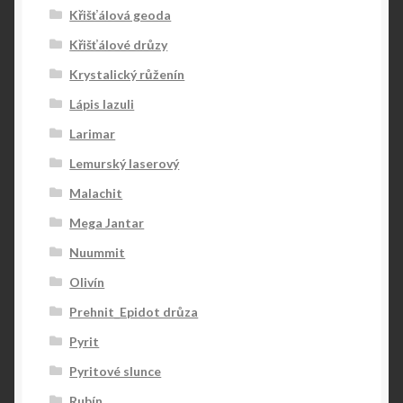
Křišťálová geoda
Křišťálové drůzy
Krystalický růženín
Lápis lazuli
Larimar
Lemurský laserový
Malachit
Mega Jantar
Nuummit
Olivín
Prehnit_Epidot drůza
Pyrit
Pyritové slunce
Rubín