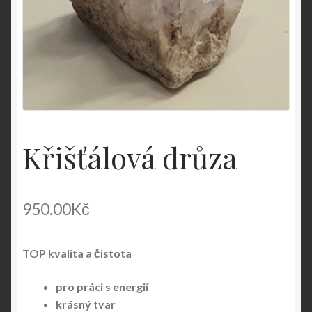
Křišťálová drůza
950.00
Kč
TOP kvalita a čistota
pro práci s energií
krásný tvar