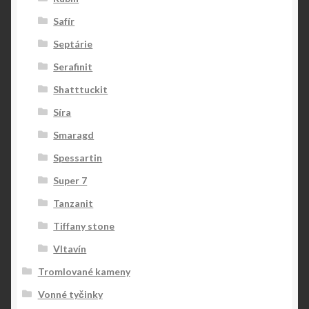
Safír
Septárie
Serafinit
Shatttuckit
Síra
Smaragd
Spessartin
Super 7
Tanzanit
Tiffany stone
Vltavín
Tromlované kameny
Vonné tyčinky