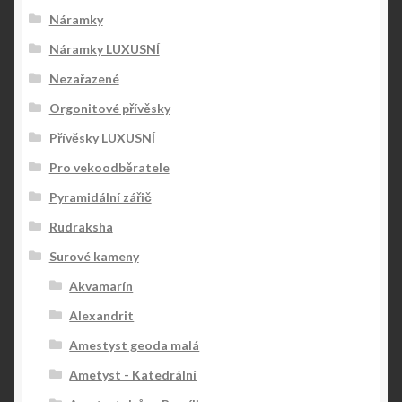
Náramky
Náramky LUXUSNÍ
Nezařazené
Orgonitové přívěsky
Přívěsky LUXUSNÍ
Pro vekoodběratele
Pyramidální zářič
Rudraksha
Surové kameny
Akvamarín
Alexandrit
Amestyst geoda malá
Ametyst - Katedrální