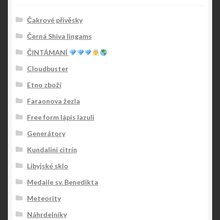
Čakrové přívěsky
Černá Shiva lingams
ČINTÁMANÍ
Cloudbuster
Etno zboží
Faraonova žezla
Free form lápis lazuli
Generátory
Kundalini citrín
Libyjské sklo
Medaile sv. Benedikta
Meteority
Náhrdelníky