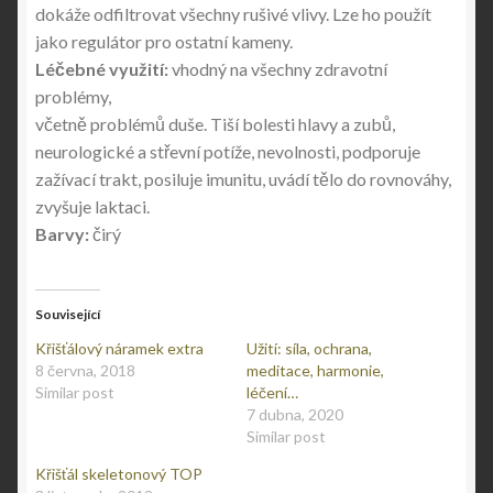
dokáže odfiltrovat všechny rušivé vlivy. Lze ho použít
jako regulátor pro ostatní kameny.
Léčebné využití:
vhodný na všechny zdravotní
problémy,
včetně problémů duše. Tiší bolesti hlavy a zubů,
neurologické a střevní potíže, nevolnosti, podporuje
zažívací trakt, posiluje imunitu, uvádí tělo do rovnováhy,
zvyšuje laktaci.
Barvy:
čirý
Související
Křišťálový náramek extra
Užití: síla, ochrana,
8 června, 2018
meditace, harmonie,
Similar post
léčení…
7 dubna, 2020
Similar post
Křišťál skeletonový TOP