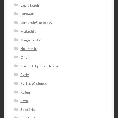
Lápis lazuli
Larimar
Lemurský laserový
Malachit
Mega Jantar
Nuummit
Olivín
Prehnit_Epidot drůza
Pyrit
Pyritové slunce
Rubín
Safír
Septárie