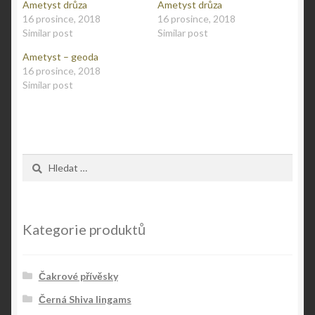
Ametyst drůza
Ametyst drůza
16 prosince, 2018
16 prosince, 2018
Similar post
Similar post
Ametyst – geoda
16 prosince, 2018
Similar post
Vyhledávání
Kategorie produktů
Čakrové přívěsky
Černá Shiva lingams