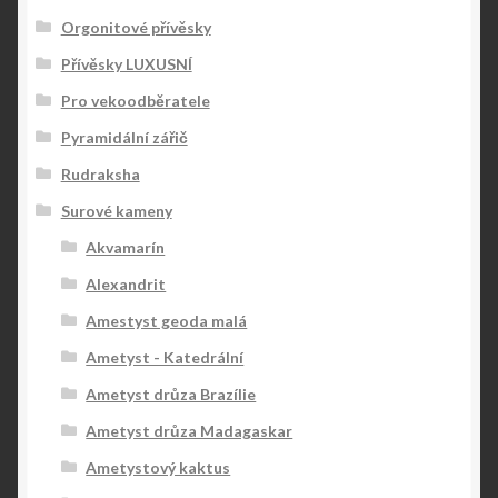
Orgonitové přívěsky
Přívěsky LUXUSNÍ
Pro vekoodběratele
Pyramidální zářič
Rudraksha
Surové kameny
Akvamarín
Alexandrit
Amestyst geoda malá
Ametyst - Katedrální
Ametyst drůza Brazílie
Ametyst drůza Madagaskar
Ametystový kaktus