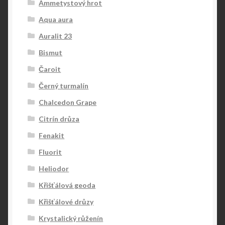
Ammetystový hrot
Aqua aura
Auralit 23
Bismut
Čaroit
Černý turmalín
Chalcedon Grape
Citrín drůza
Fenakit
Fluorit
Heliodor
Křišťálová geoda
Křišťálové drůzy
Krystalický růženín