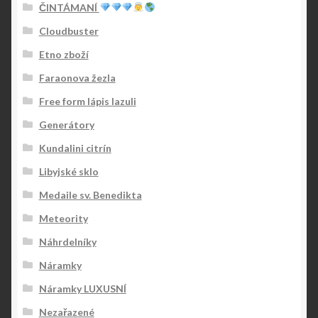
ČINTÁMANÍ
Cloudbuster
Etno zboží
Faraonova žezla
Free form lápis lazuli
Generátory
Kundalini citrín
Libyjské sklo
Medaile sv. Benedikta
Meteority
Náhrdelníky
Náramky
Náramky LUXUSNÍ
Nezařazené