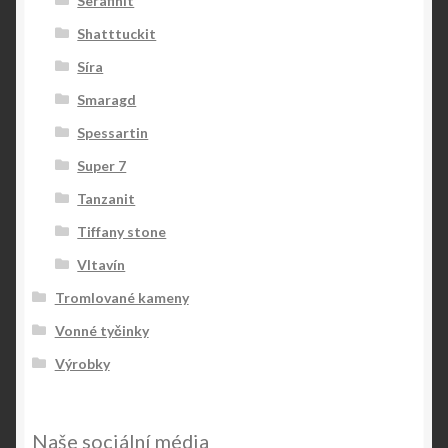
Serafinit
Shatttuckit
Síra
Smaragd
Spessartin
Super 7
Tanzanit
Tiffany stone
Vltavín
Tromlované kameny
Vonné tyčinky
Výrobky
Naše sociální média