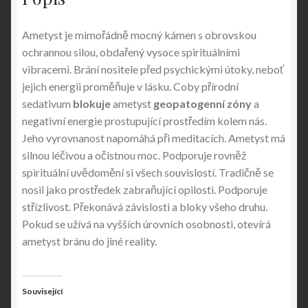
Ametyst je mimořádně mocný kámen s obrovskou
ochrannou silou, obdařený vysoce spirituálními
vibracemi. Brání nositele před psychickými útoky, neboť
jejich energii proměňuje v lásku. Coby přírodní
sedativum
blokuje
ametyst
geopatogenní zóny
a
negativní energie prostupující prostředím kolem nás.
Jeho vyrovnanost napomáhá při meditacích. Ametyst má
silnou léčivou a očistnou moc. Podporuje rovněž
spirituální uvědomění si všech souvislostí. Tradičně se
nosil jako prostředek zabraňující opilosti. Podporuje
střízlivost. Překonává závislosti a bloky všeho druhu.
Pokud se užívá na vyšších úrovních osobnosti, otevírá
ametyst bránu do jiné reality.
Související