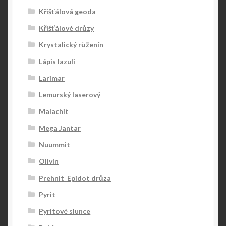
Křišťálová geoda
Křišťálové drůzy
Krystalický růženín
Lápis lazuli
Larimar
Lemurský laserový
Malachit
Mega Jantar
Nuummit
Olivín
Prehnit_Epidot drůza
Pyrit
Pyritové slunce