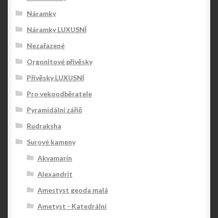
Náramky
Náramky LUXUSNÍ
Nezařazené
Orgonitové přívěsky
Přívěsky LUXUSNÍ
Pro vekoodběratele
Pyramidální zářič
Rudraksha
Surové kameny
Akvamarín
Alexandrit
Amestyst geoda malá
Ametyst - Katedrální