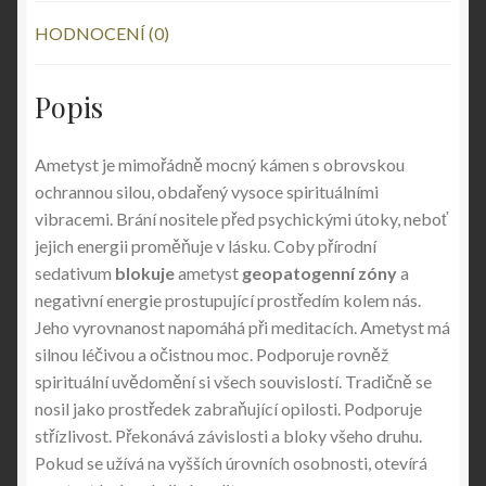
HODNOCENÍ (0)
Popis
Ametyst je mimořádně mocný kámen s obrovskou
ochrannou silou, obdařený vysoce spirituálními
vibracemi. Brání nositele před psychickými útoky, neboť
jejich energii proměňuje v lásku. Coby přírodní
sedativum
blokuje
ametyst
geopatogenní zóny
a
negativní energie prostupující prostředím kolem nás.
Jeho vyrovnanost napomáhá při meditacích. Ametyst má
silnou léčivou a očistnou moc. Podporuje rovněž
spirituální uvědomění si všech souvislostí. Tradičně se
nosil jako prostředek zabraňující opilosti. Podporuje
střízlivost. Překonává závislosti a bloky všeho druhu.
Pokud se užívá na vyšších úrovních osobnosti, otevírá