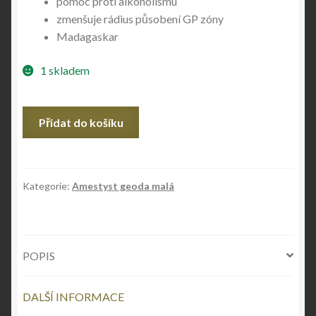
pomoc proti alkoholismu
zmenšuje rádius působení GP zóny
Madagaskar
1 skladem
Ametyst
Přidat do košíku
-
geoda
množství
Kategorie:
Amestyst geoda malá
POPIS
DALŠÍ INFORMACE