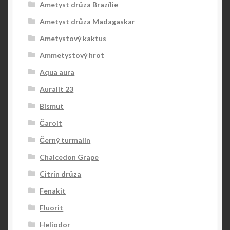
Ametyst drůza Brazílie
Ametyst drůza Madagaskar
Ametystový kaktus
Ammetystový hrot
Aqua aura
Auralit 23
Bismut
Čaroit
Černý turmalín
Chalcedon Grape
Citrín drůza
Fenakit
Fluorit
Heliodor