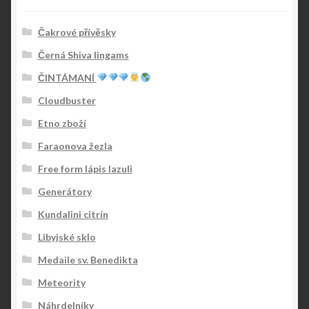
Čakrové přívěsky
Černá Shiva lingams
ČINTÁMANÍ
Cloudbuster
Etno zboží
Faraonova žezla
Free form lápis lazuli
Generátory
Kundalini citrín
Libyjské sklo
Medaile sv. Benedikta
Meteority
Náhrdelníky