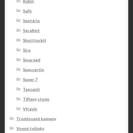
Rubín
Safír
Septárie
Serafinit
Shatttuckit
Síra
Smaragd
Spessartin
Super 7
Tanzanit
Tiffany stone
Vltavín
Tromlované kameny
Vonné tyčinky