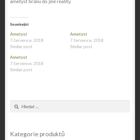
ametyst bránu do jiné reality.
Související
Ametyst
Ametyst
7 července, 2018
7 července, 2018
Similar post
Similar post
Ametyst
7 července, 2018
Similar post
Vyhledávání
Kategorie produktů