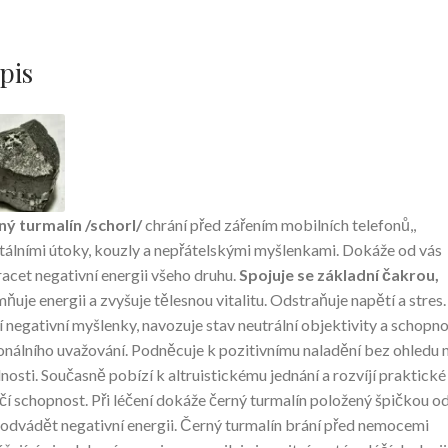
pis
ý turmalín /schorl/
chrání před zářením mobilních telefonů,,
álními útoky, kouzly a nepřátelskými myšlenkami. Dokáže od vás
acet negativní energii všeho druhu.
Spojuje se základní čakrou,
ňuje energii a zvyšuje tělesnou vitalitu. Odstraňuje napětí a stres.
í negativní myšlenky, navozuje stav neutrální objektivity a schopn
onálního uvažování. Podněcuje k pozitivnímu naladění bez ohledu 
nosti. Současně pobízí k altruistickému jednání a rozvíjí praktické
čí schopnost. Při léčení dokáže černý turmalín položený špičkou o
 odvádět negativní energii. Černý turmalín brání před nemocemi