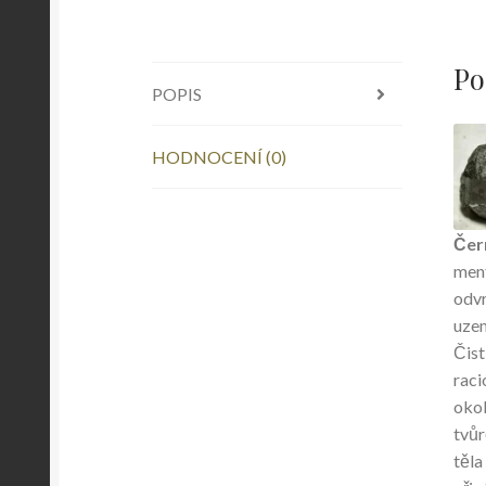
Po
POPIS
HODNOCENÍ (0)
Čern
ment
odvr
uzem
Čist
raci
okol
tvůr
těla