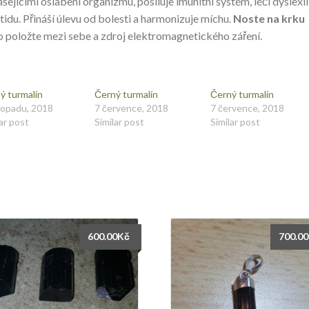
ášejícími oslabení organizmu, posiluje imunitní systém, léčí dyslexii
itidu. Přináší úlevu od bolesti a harmonizuje míchu.
Noste na krku
 položte mezi sebe a zdroj elektromagnetického záření.
ý turmalín
Černý turmalín
Černý turmalín
stopadu, 2018
7 července, 2018
7 července, 2018
ar post
Similar post
Similar post
600.00
Kč
700.00