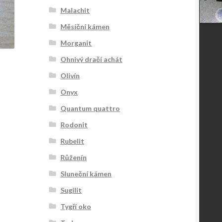
Malachit
Měsíční kámen
Morganit
Ohnivý dračí achát
Olivín
Onyx
Quantum quattro
Rodonit
Rubelit
Růženín
Sluneční kámen
Sugilit
Tygří oko