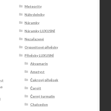
Meteority
Náhrdelníky
Náramky
Náramky LUXUSNÍ
Nezařazené
Orgonitové přívěsky
Přívěsky LUXUSNÍ
Akvamarín
Ametyst
Čakrový přívěsek
ost
na
Čaroit
Černý turmalín
d
Chalcedon