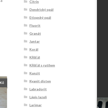
 a
Citrín
Dendrický opál
Etiopský opál
Fluorit
Granát
Jantar
Korál
Křišťál
Křišťál s rutilem
Kunzit
Kyanit disten
Kč
Labradorit
Lápis lazuli
Larimar