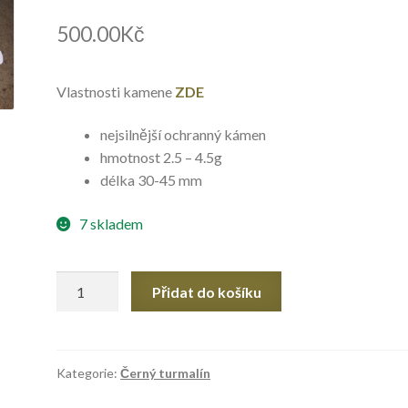
500.00
Kč
Vlastnosti kamene
ZDE
nejsilnější ochranný kámen
hmotnost 2.5 – 4.5g
délka 30-45 mm
7 skladem
Černý
Přidat do košíku
turmalín
množství
Kategorie:
Černý turmalín