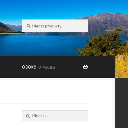
Hledat:
Hledat
0.00
Kč
0 Položka
Vyhledávání