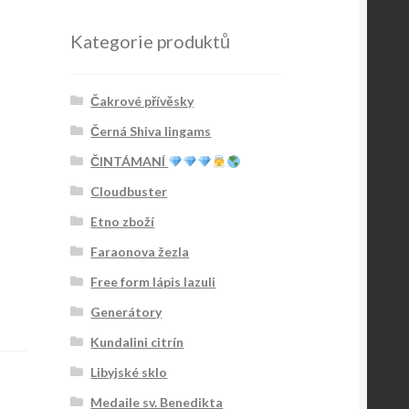
Kategorie produktů
Čakrové přívěsky
Černá Shiva lingams
ČINTÁMANÍ
Cloudbuster
Etno zboží
Faraonova žezla
Free form lápis lazuli
Generátory
Kundalini citrín
Libyjské sklo
Medaile sv. Benedikta