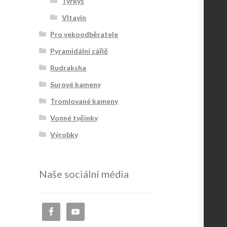
Tyrkys
Vltavín
Pro vekoodběratele
Pyramidální zářič
Rudraksha
Surové kameny
Tromlované kameny
Vonné tyčinky
Výrobky
Naše sociální média