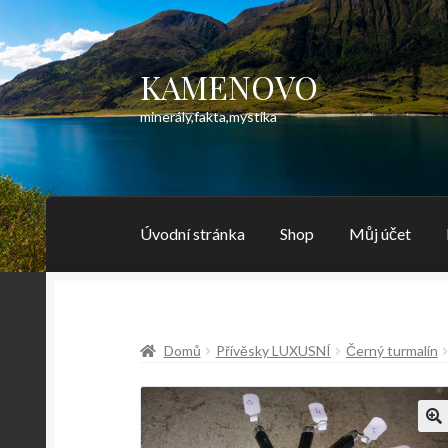
KAMENOVO
Přeskočit
Přejít
na
k
minerály,fakta,mystika
navigaci
obsahu
webu
Úvodní stránka
Shop
Můj účet
Domů
Přívěsky LUXUSNÍ
Černý turmalín