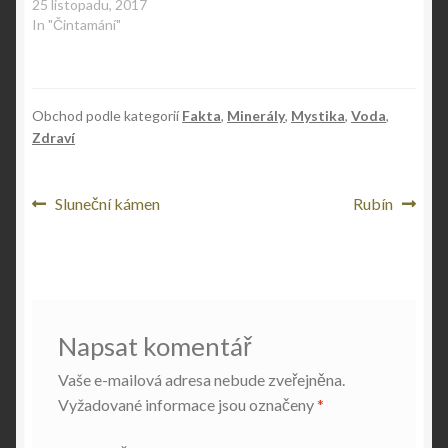
25 listopadu, 2017
w
e
w
w
In "Čintamání"
i
w
n
i
d
n
o
d
w
o
)
w
)
Obchod podle kategorií
Fakta
,
Minerály
,
Mystika
,
Voda
,
Zdraví
Navigace
Předchozí
Následující
Sluneční kámen
Rubín
příspěvek:
příspěvek:
pro
příspěvek
Napsat komentář
Vaše e-mailová adresa nebude zveřejněna.
Vyžadované informace jsou označeny
*