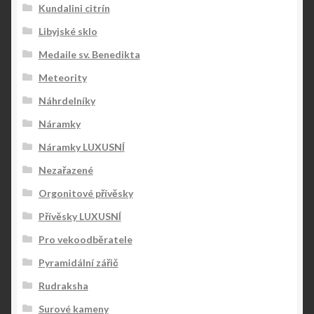
Kundalini citrín
Libyjské sklo
Medaile sv. Benedikta
Meteority
Náhrdelníky
Náramky
Náramky LUXUSNÍ
Nezařazené
Orgonitové přívěsky
Přívěsky LUXUSNÍ
Pro vekoodběratele
Pyramidální zářič
Rudraksha
Surové kameny