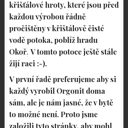
křišťálové hroty, které jsou před
každou výrobou řádně
pročištěny v křištálově čisté
vodě potoka, poblíž hradu
Okoř
.
V tomto potoce ještě stále
žijí raci :-).
V první řadě preferujeme aby si
každý vyrobil Orgonit doma
sám, ale je nám jasné, že v bytě
to možné není. Proto jsme
založili
tyto stránky, aby mohl