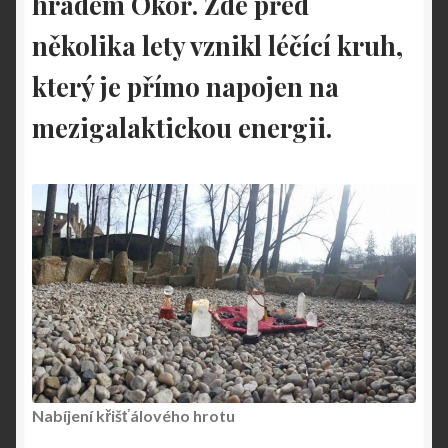
hradem Okoř. Zde před
několika lety vznikl léčící kruh,
který je přímo napojen na
mezigalaktickou energii.
Nabíjení křišťálového hrotu