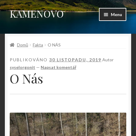
KAMENOVO
Přeskočit
Přejít
Menu
na
k
navigaci
obsahu
Úvodní stránka
webu
Domů
Fakta
O NÁS
Shop
PUBLIKOVÁNO
30 LISTOPADU, 2019
Autor
Můj účet
syselorgonit
—
Napsat komentář
O Nás
Košík
Pokladna
Kontakt
Fotogalerie