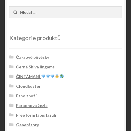
Vyhledávání
Kategorie produktů
Čakrové přívěsky
Černá Shiva lingams
ČINTÁMANÍ
Cloudbuster
Etno zboží
Faraonova žezla
Free form lápis lazuli
Generátory