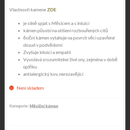
Vlastnosti kamene
ZDE
je silně spjat s Měsícem a s intuicí
kámen působí na utišení rozbouřených citů
ěsíční kámen vytahuje na povrch věci uzavřené
dosud v podvědomí
Zvyšuje intuici a empatii
Vyvolává srozumitelné živé sny, zejména v době
úplňku
antialergický kov, nerezavějící
Není skladem
Kategorie:
Měsíční kámen