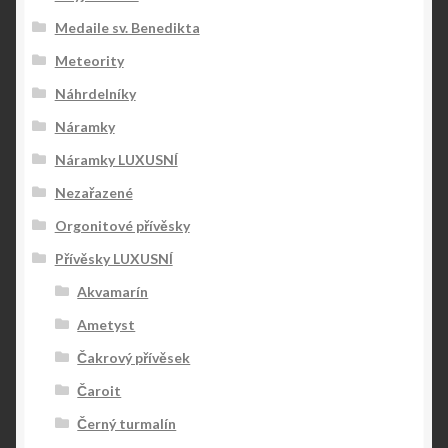
Medaile sv. Benedikta
Meteority
Náhrdelníky
Náramky
Náramky LUXUSNÍ
Nezařazené
Orgonitové přívěsky
Přívěsky LUXUSNÍ
Akvamarín
Ametyst
Čakrový přívěsek
Čaroit
Černý turmalín