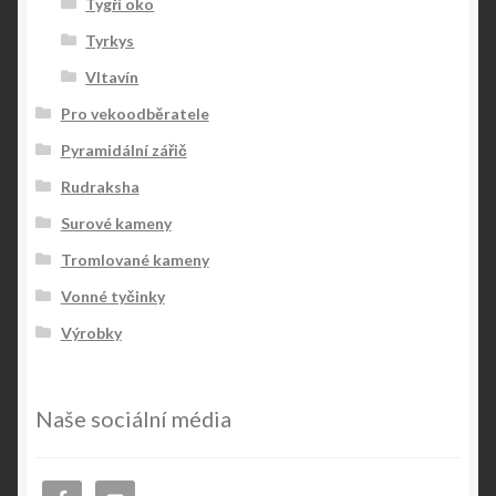
Tygří oko
Tyrkys
Vltavín
Pro vekoodběratele
Pyramidální zářič
Rudraksha
Surové kameny
Tromlované kameny
Vonné tyčinky
Výrobky
Naše sociální média