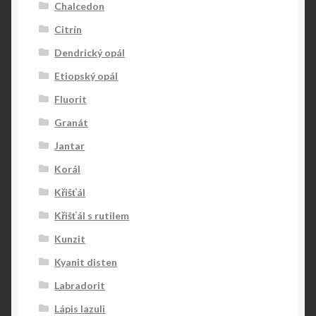
Chalcedon
Citrín
Dendrický opál
Etiopský opál
Fluorit
Granát
Jantar
Korál
Křišťál
Křišťál s rutilem
Kunzit
Kyanit disten
Labradorit
Lápis lazuli