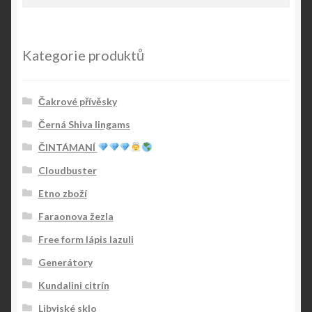
Kategorie produktů
Čakrové přívěsky
Černá Shiva lingams
ČINTÁMANÍ
Cloudbuster
Etno zboží
Faraonova žezla
Free form lápis lazuli
Generátory
Kundalini citrín
Libyjské sklo