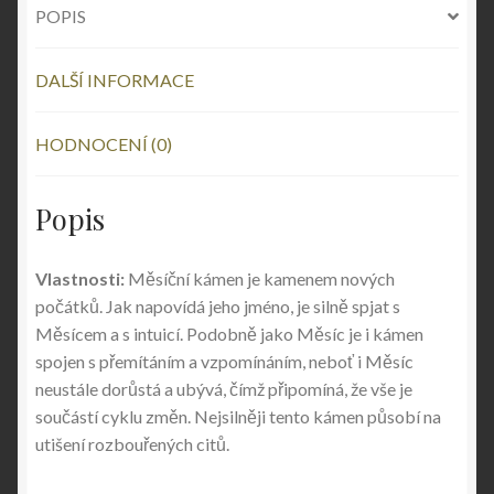
POPIS
DALŠÍ INFORMACE
HODNOCENÍ (0)
Popis
Vlastnosti:
Měsíční kámen je kamenem nových
počátků. Jak napovídá jeho jméno, je silně spjat s
Měsícem a s intuicí. Podobně jako Měsíc je i kámen
spojen s přemítáním a vzpomínáním, neboť i Měsíc
neustále dorůstá a ubývá, čímž připomíná, že vše je
součástí cyklu změn. Nejsilněji tento kámen působí na
utišení rozbouřených citů.