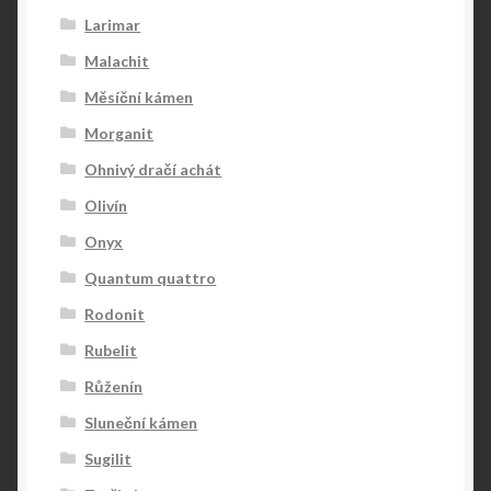
Larimar
Malachit
Měsíční kámen
Morganit
Ohnivý dračí achát
Olivín
Onyx
Quantum quattro
Rodonit
Rubelit
Růženín
Sluneční kámen
Sugilit