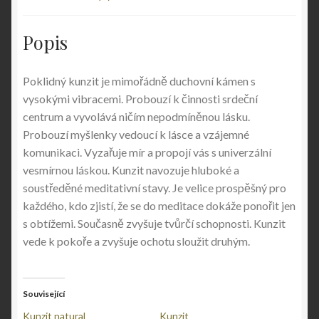
Popis
Poklidný kunzit je mimořádně duchovní kámen s
vysokými vibracemi. Probouzí k činnosti srdeční
centrum a vyvolává ničím nepodmíněnou lásku.
Probouzí myšlenky vedoucí k lásce a vzájemné
komunikaci. Vyzařuje mír a propojí vás s univerzální
vesmírnou láskou. Kunzit navozuje hluboké a
soustředěné meditativní stavy. Je velice prospěšný pro
každého, kdo zjistí, že se do meditace dokáže ponořit jen
s obtížemi. Současně zvyšuje tvůrčí schopnosti. Kunzit
vede k pokoře a zvyšuje ochotu sloužit druhým.
Související
Kunzit natural
Kunzit