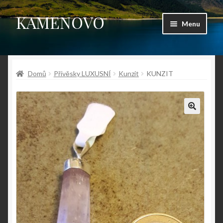
KAMENOVO
Přeskočit
Přejít
Menu
na
k
navigaci
obsahu
Úvodní stránka
webu
Domů
Přívěsky LUXUSNÍ
Kunzit
KUNZIT
Shop
Můj účet
Košík
Pokladna
Kontakt
Fotogalerie