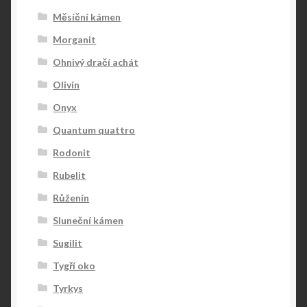
Měsíční kámen
Morganit
Ohnivý dračí achát
Olivín
Onyx
Quantum quattro
Rodonit
Rubelit
Růženín
Sluneční kámen
Sugilit
Tygří oko
Tyrkys