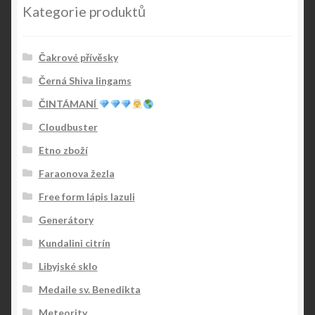
Kategorie produktů
Čakrové přívěsky
Černá Shiva lingams
ČINTÁMANÍ
Cloudbuster
Etno zboží
Faraonova žezla
Free form lápis lazuli
Generátory
Kundalini citrín
Libyjské sklo
Medaile sv. Benedikta
Meteority