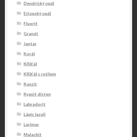
Dendrický opál
Etiopský opál
Fluorit
Granát
Jantar
Korál
Křišťál
Křišťál s rutilem
Kunzit
Kyanit disten
Labradorit
Lápis lazuli
Larimar
Malachit