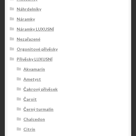
Náhrdelníky
Náramky
Náramky LUXUSNÍ
Nezařazené
Orgonitové přívěsky
Přívěsky LUXUSNÍ
Akvamarín
Ametyst
Čakrový přívěsek
Čaroit
Černý turmalín
Chalcedon
Citrín