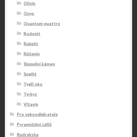
Olivín
Onyx
Quantum quattro
Rodonit
Rubelit
Růženín
Sluneční kámen
Sugilit
Tygří oko
Tyrkys
Vltavín
Pro vekoodběratele
Pyramidální zářič
Rudraksha