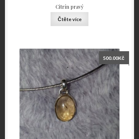
Citrín pravý
Čtěte více
500.00
Kč