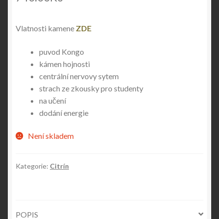
Vlatnosti kamene
ZDE
puvod Kongo
kámen hojnosti
centrální nervovy sytem
strach ze zkousky pro studenty
na učení
dodání energie
Není skladem
Kategorie:
Citrín
POPIS