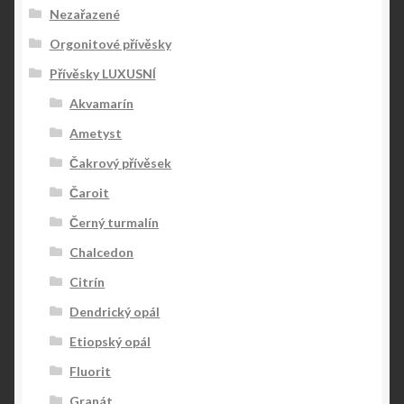
Nezařazené
Orgonitové přívěsky
Přívěsky LUXUSNÍ
Akvamarín
Ametyst
Čakrový přívěsek
Čaroit
Černý turmalín
Chalcedon
Citrín
Dendrický opál
Etiopský opál
Fluorit
Granát