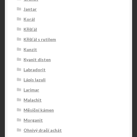
Jantar
Korál
Křišťál
Křišťál s rutilem
Kunzit
Kyanit disten
Labradorit
Lápis lazuli
Larimar
Malachit
Měsíční kámen
Morganit
Ohnivý dračí achát