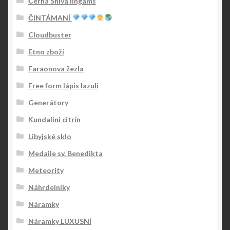
Černá Shiva lingams
ČINTÁMANÍ
Cloudbuster
Etno zboží
Faraonova žezla
Free form lápis lazuli
Generátory
Kundalini citrín
Libyjské sklo
Medaile sv. Benedikta
Meteority
Náhrdelníky
Náramky
Náramky LUXUSNÍ