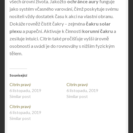
všech úrovní života. Jakožto
ochránce aury
funguje
jako systém včasného varování, čímž poskytuje svému
nositeli vždy dostatek času k akci na vlastní obranu.
Dokáže rovněž čistit čakry – zejména
čakru solar
plexu
a pupeční. Aktivuje k činnosti
korunní čakru
a
zesiluje intuici. Citrín také pročišťuje vyšší úrovně
osobnosti a uvádí je do rovnováhy s nižším fyzickým
tělem.
Související
Citrín pravý
Citrín pravý
6 listopadu, 2019
6 listopadu, 2019
Similar post
Similar post
Citrín pravý
6 listopadu, 2019
Similar post