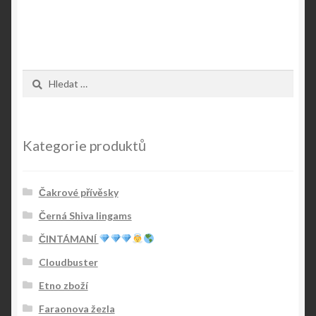
Vyhledávání
Kategorie produktů
Čakrové přívěsky
Černá Shiva lingams
ČINTÁMANÍ
Cloudbuster
Etno zboží
Faraonova žezla