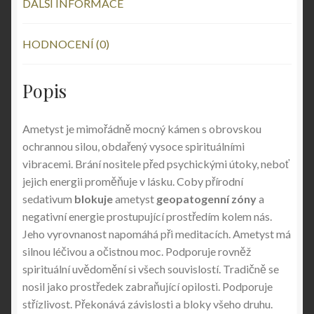
DALŠÍ INFORMACE
HODNOCENÍ (0)
Popis
Ametyst je mimořádně mocný kámen s obrovskou
ochrannou silou, obdařený vysoce spirituálními
vibracemi. Brání nositele před psychickými útoky, neboť
jejich energii proměňuje v lásku. Coby přírodní
sedativum
blokuje
ametyst
geopatogenní zóny
a
negativní energie prostupující prostředím kolem nás.
Jeho vyrovnanost napomáhá při meditacích. Ametyst má
silnou léčivou a očistnou moc. Podporuje rovněž
spirituální uvědomění si všech souvislostí. Tradičně se
nosil jako prostředek zabraňující opilosti. Podporuje
střízlivost. Překonává závislosti a bloky všeho druhu.