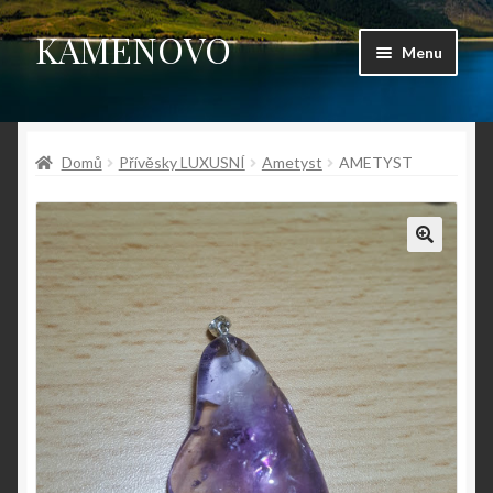
KAMENOVO
Přeskočit
Přejít
Menu
na
k
navigaci
obsahu
Úvodní stránka
webu
Domů
Přívěsky LUXUSNÍ
Ametyst
AMETYST
Shop
Můj účet
Košík
Pokladna
Kontakt
Fotogalerie