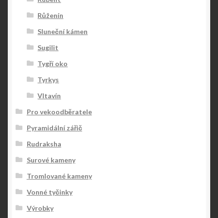
Růženín
Sluneční kámen
Sugilit
Tygří oko
Tyrkys
Vltavín
Pro vekoodběratele
Pyramidální zářič
Rudraksha
Surové kameny
Tromlované kameny
Vonné tyčinky
Výrobky