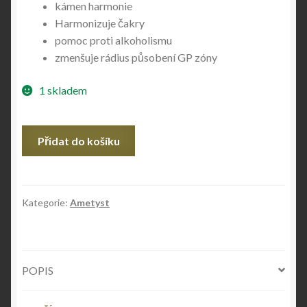
kámen harmonie
Harmonizuje čakry
pomoc proti alkoholismu
zmenšuje rádius působení GP zóny
1 skladem
Ametyst
Přidat do košíku
množství
Kategorie:
Ametyst
POPIS