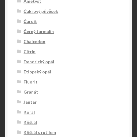
Ametyst
Čakrový přívěsek
Čaroit
Černý turmalín
Chalcedon
Citrín
Dendrický opál
Etiopský opál
Fluorit
Granát
Jantar
Korál
Křišťál
Křišťál s rutilem