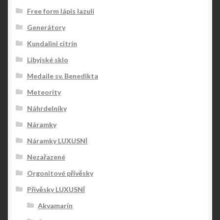
Free form lápis lazuli
Generátory
Kundalini citrín
Libyjské sklo
Medaile sv. Benedikta
Meteority
Náhrdelníky
Náramky
Náramky LUXUSNÍ
Nezařazené
Orgonitové přívěsky
Přívěsky LUXUSNÍ
Akvamarín