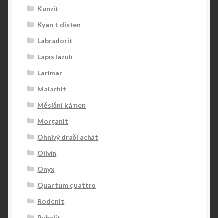
Kunzit
Kyanit disten
Labradorit
Lápis lazuli
Larimar
Malachit
Měsíční kámen
Morganit
Ohnivý dračí achát
Olivín
Onyx
Quantum quattro
Rodonit
Rubelit