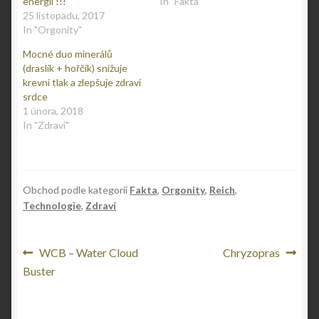
energii !!!
In "Fakta"
n
e
s
n
25 listopadu, 2017
i
s
In "Orgonity"
n
i
n
n
e
n
Mocné duo minerálů
w
e
w
w
(draslík + hořčík) snižuje
i
w
krevní tlak a zlepšuje zdraví
n
i
d
n
srdce
o
d
1 února, 2018
w
o
)
w
In "Zdraví"
)
Obchod podle kategorií
Fakta
,
Orgonity
,
Reich
,
Technologie
,
Zdraví
Navigace
Předchozí
Následující
WCB – Water Cloud
Chryzopras
příspěvek:
příspěvek:
Buster
pro
příspěvek