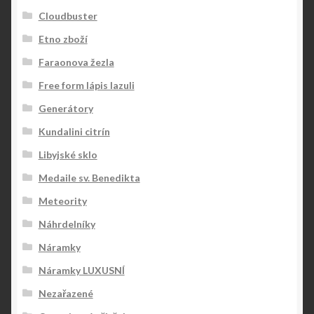
Cloudbuster
Etno zboží
Faraonova žezla
Free form lápis lazuli
Generátory
Kundalini citrín
Libyjské sklo
Medaile sv. Benedikta
Meteority
Náhrdelníky
Náramky
Náramky LUXUSNÍ
Nezařazené