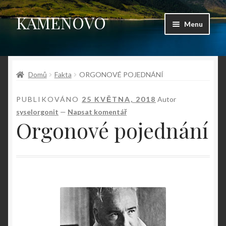
KAMENOVO
Přeskočit
Přejít
Menu
na
k
navigaci
obsahu
Úvodní stránka
webu
Domů
Fakta
ORGONOVÉ POJEDNÁNÍ
Shop
PUBLIKOVÁNO
25 KVĚTNA, 2018
Autor
Můj účet
syselorgonit
—
Napsat komentář
Orgonové pojednání
Košík
Pokladna
Kontakt
Fotogalerie