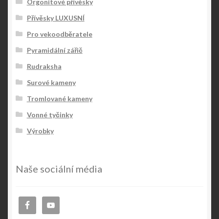
Orgonitové přívěsky
Přívěsky LUXUSNÍ
Pro vekoodběratele
Pyramidální zářič
Rudraksha
Surové kameny
Tromlované kameny
Vonné tyčinky
Výrobky
Naše sociální média