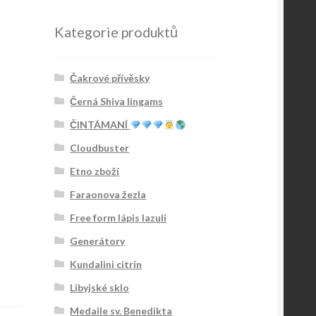
Kategorie produktů
Čakrové přívěsky
Černá Shiva lingams
ČINTÁMANÍ
Cloudbuster
Etno zboží
Faraonova žezla
Free form lápis lazuli
Generátory
Kundalini citrín
Libyjské sklo
Medaile sv. Benedikta