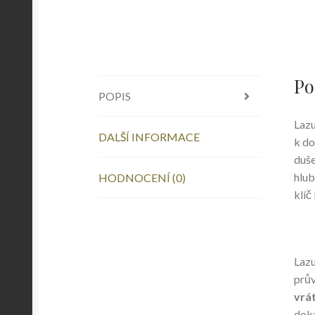
Po
POPIS
Lazu
DALŠÍ INFORMACE
k do
duše
hlub
HODNOCENÍ (0)
klíč
Lazu
prův
vrát
doká