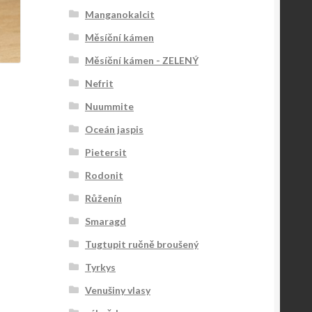
Manganokalcit
Měsíční kámen
Měsíční kámen - ZELENÝ
Nefrit
Nuummite
Oceán jaspis
Pietersit
Rodonit
Růženín
Smaragd
Tugtupit ručně broušený
Tyrkys
Venušiny vlasy