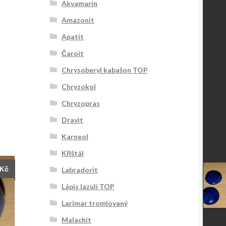
Akvamarín
Amazonit
Apatit
Čaroit
Chrysoberyl kabašon TOP
Chryzokol
Chryzopras
Dravit
Karneol
KřIštál
Kč
Labradorit
Lápis lazuli TOP
Larimar tromlovaný
Malachit