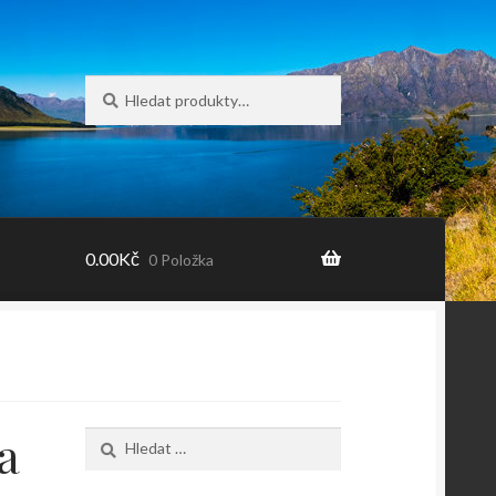
Hledat:
Hledat
0.00
Kč
0 Položka
a
Vyhledávání