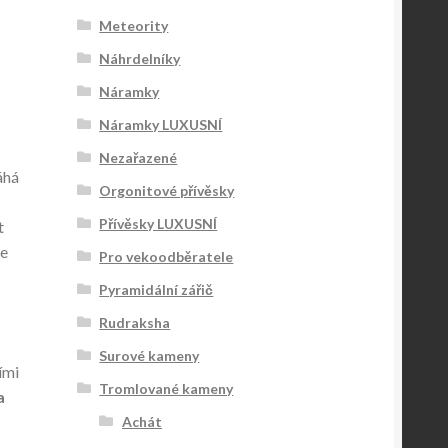
Meteority
Náhrdelníky
Náramky
Náramky LUXUSNÍ
Nezařazené
áhá
Orgonitové přívěsky
Přívěsky LUXUSNÍ
t
je
Pro vekoodběratele
Pyramidální zářič
Rudraksha
Surové kameny
ími
Tromlované kameny
a
Achát