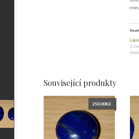
minu
Souvi
Lápi
2 če
Simil
Související produkty
250.00
Kč