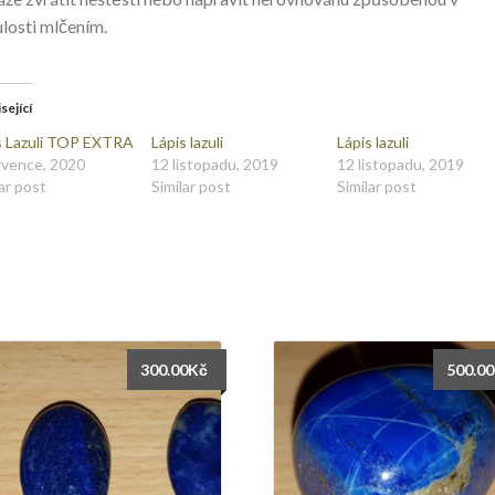
losti mlčením.
sející
s Lazuli TOP EXTRA
Lápis lazuli
Lápis lazuli
rvence, 2020
12 listopadu, 2019
12 listopadu, 2019
ar post
Similar post
Similar post
300.00
Kč
500.00