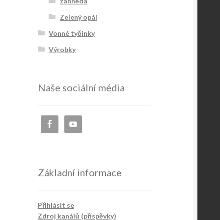
záhněda
Zelený opál
Vonné tyčinky
Výrobky
Naše sociální média
Základní informace
Přihlásit se
Zdroj kanálů (příspěvky)