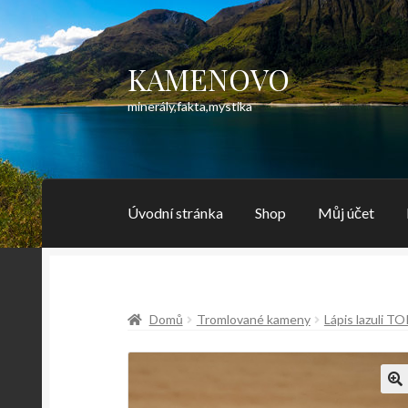
KAMENOVO
Přeskočit
Přejít
na
k
minerály,fakta,mystika
navigaci
obsahu
webu
Úvodní stránka
Shop
Můj účet
Domů
Tromlované kameny
Lápis lazuli TO