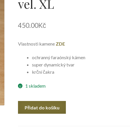
vel. XL
450.00
Kč
Vlastnosti kamene
ZDE
ochranný faraónský kámen
super dynamický tvar
krční čakra
1 skladem
Lápis
Přidat do košíku
lazuli
-
Hmatka