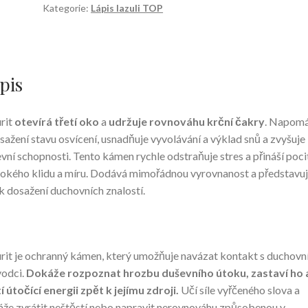
vel.
Kategorie:
Lápis lazuli TOP
XL
množství
pis
rit
otevírá třetí oko
a
udržuje rovnováhu krční čakry
. Napom
sažení stavu osvícení, usnadňuje vyvolávání a výklad snů a zvyšuje
vní schopnosti. Tento kámen rychle odstraňuje stres a přináší poci
okého klidu a míru. Dodává mimořádnou vyrovnanost a představu
 k dosažení duchovních znalostí.
rit je ochranný kámen, který umožňuje navázat kontakt s duchovn
odci.
Dokáže rozpoznat hrozbu duševního útoku, zastaví ho 
í útočící energii zpět k jejímu zdroji.
Učí síle vyřčeného slova a
že zvrátit neštěstí nebo napravit nerovnováhu způsobenou v