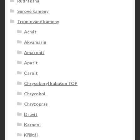
Rudraksha
Surové kameny
Tromlované kameny
Achát
Akvamarín
Amazonit
Apatit
Čaroit
Chrysoberyl kabašon TOP
Chryzokol
Chryzopras
Dravit
Karneol
KřIštál