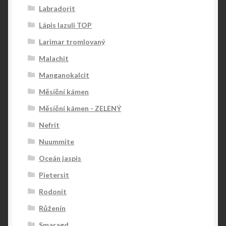
Labradorit
Lápis lazuli TOP
Larimar tromlovaný
Malachit
Manganokalcit
Měsíční kámen
Měsíční kámen - ZELENÝ
Nefrit
Nuummite
Oceán jaspis
Pietersit
Rodonit
Růženín
Smaragd