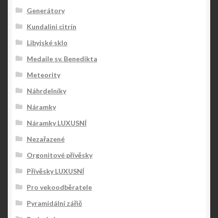
Generátory
Kundalini citrín
Libyjské sklo
Medaile sv. Benedikta
Meteority
Náhrdelníky
Náramky
Náramky LUXUSNÍ
Nezařazené
Orgonitové přívěsky
Přívěsky LUXUSNÍ
Pro vekoodběratele
Pyramidální zářič