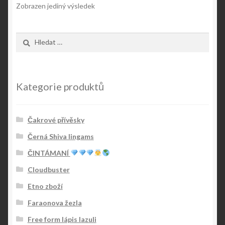
Zobrazen jediný výsledek
Vyhledávání
Kategorie produktů
Čakrové přívěsky
Černá Shiva lingams
ČINTÁMANÍ
Cloudbuster
Etno zboží
Faraonova žezla
Free form lápis lazuli