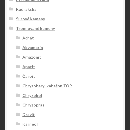
Rudraksha
Surové kameny
Tromlované kameny
Achát
Akvamarín
Amazonit
Apatit
Čaroit
Chrysoberyl kabašon TOP
Chryzokol
Chryzopras
Dravit
Karneol