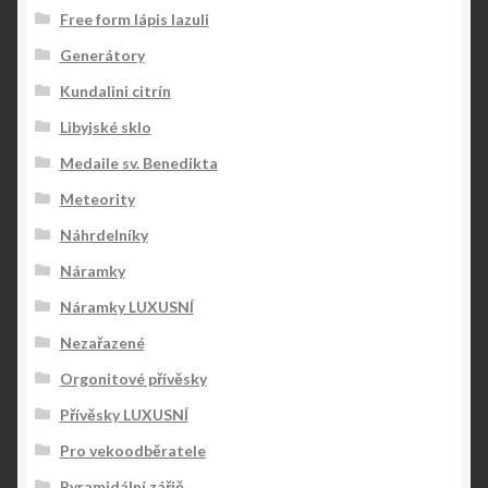
Free form lápis lazuli
Generátory
Kundalini citrín
Libyjské sklo
Medaile sv. Benedikta
Meteority
Náhrdelníky
Náramky
Náramky LUXUSNÍ
Nezařazené
Orgonitové přívěsky
Přívěsky LUXUSNÍ
Pro vekoodběratele
Pyramidální zářič