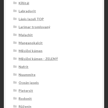
KřIštál
Labradorit
Lápis lazuli TOP
Larimar tromlovaný
Malachit
Manganokalcit
Měsíční kámen
Měsíční kámen - ZELENÝ
Nefrit
Nuummite
Oceán jaspis
Pietersit
Rodonit
Růženín