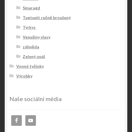
Smaragd
Tugtupit ručně broušený
Tyrkys
Venušiny vlasy
záhněda
Zelený opál
Vonné tyčinky
Výrobky
Naše sociální média