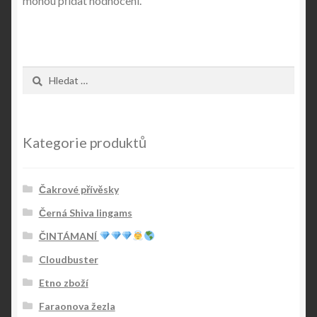
mohou přidat hodnocení.
Vyhledávání
Kategorie produktů
Čakrové přívěsky
Černá Shiva lingams
ČINTÁMANÍ
Cloudbuster
Etno zboží
Faraonova žezla