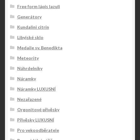
Free form lápis lazuli
Generátory
Kundalini citrín
Libyjské sklo
Medaile sv. Benedikta
Meteority
Náhrdelníky
Náramky
Náramky LUXUSNÍ
Nezařazené
Orgonitové přívěsky
Přívěsky LUXUSNÍ
Pro vekoodběratele