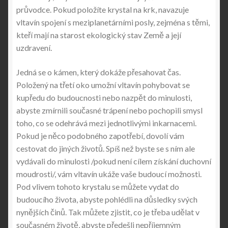
průvodce. Pokud položíte krystal na krk, navazuje
vltavín spojení s meziplanetárními posly, zejména s těmi,
kteří mají na starost ekologický stav Země a její
uzdravení.
Jedná se o kámen, který dokáže přesahovat čas.
Položený na třetí oko umožní vltavín pohybovat se
kupředu do budoucnosti nebo nazpět do minulosti,
abyste zmírnili současné trápení nebo pochopili smysl
toho, co se odehrává mezi jednotlivými inkarnacemi.
Pokud je něco podobného zapotřebí, dovolí vám
cestovat do jiných životů. Spíš než byste se s ním ale
vydávali do minulosti /pokud není cílem získání duchovní
moudrosti/, vám vltavín ukáže vaše budoucí možnosti.
Pod vlivem tohoto krystalu se můžete vydat do
budoucího života, abyste pohlédli na důsledky svých
nynějších činů. Tak můžete zjistit, co je třeba udělat v
současném životě, abyste předešli nepříjemným