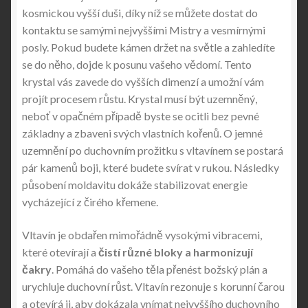
kosmickou vyšší duši, díky níž se můžete dostat do
kontaktu se samými nejvyššími Mistry a vesmírnými
posly. Pokud budete kámen držet na světle a zahledíte
se do něho, dojde k posunu vašeho vědomí. Tento
krystal vás zavede do vyšších dimenzí a umožní vám
projít procesem růstu. Krystal musí být uzemněný,
neboť v opačném případě byste se ocitli bez pevné
základny a zbaveni svých vlastních kořenů. O jemné
uzemnění po duchovním prožitku s vltavínem se postará
pár kamenů boji, které budete svírat v rukou. Následky
působení moldavitu dokáže stabilizovat energie
vycházející z čirého křemene.
Vltavín je obdařen mimořádně vysokými vibracemi,
které otevírají a
čistí různé bloky a harmonizují
čakry
. Pomáhá do vašeho těla přenést božský plán a
urychluje duchovní růst. Vltavín rezonuje s korunní čarou
a otevírá ji, aby dokázala vnímat nejvyššího duchovního