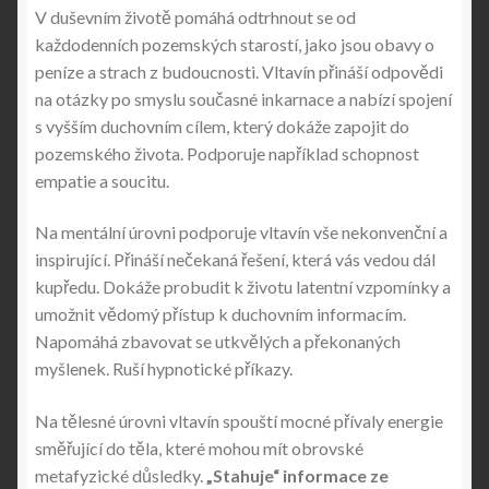
V duševním životě pomáhá odtrhnout se od
každodenních pozemských starostí, jako jsou obavy o
peníze a strach z budoucnosti. Vltavín přináší odpovědi
na otázky po smyslu současné inkarnace a nabízí spojení
s vyšším duchovním cílem, který dokáže zapojit do
pozemského života. Podporuje například schopnost
empatie a soucitu.
Na mentální úrovni podporuje vltavín vše nekonvenční a
inspirující. Přináší nečekaná řešení, která vás vedou dál
kupředu. Dokáže probudit k životu latentní vzpomínky a
umožnit vědomý přístup k duchovním informacím.
Napomáhá zbavovat se utkvělých a překonaných
myšlenek. Ruší hypnotické příkazy.
Na tělesné úrovni vltavín spouští mocné přívaly energie
směřující do těla, které mohou mít obrovské
metafyzické důsledky.
„Stahuje“ informace ze