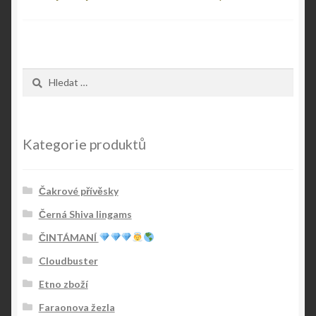
Vyhledávání
Kategorie produktů
Čakrové přívěsky
Černá Shiva lingams
ČINTÁMANÍ
Cloudbuster
Etno zboží
Faraonova žezla