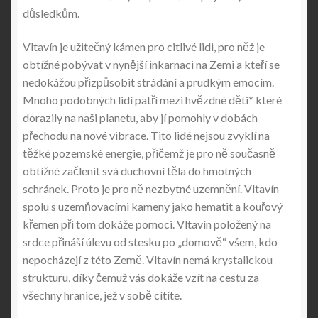
důsledkům.
Vltavín je užitečný kámen pro citlivé lidi, pro něž je
obtížné pobývat v nynější inkarnaci na Zemi a kteří se
nedokážou přizpůsobit strádání a prudkým emocím.
Mnoho podobných lidí patří mezi hvězdné děti* které
dorazily na naši planetu, aby jí pomohly v dobách
přechodu na nové vibrace. Tito lidé nejsou zvyklí na
těžké pozemské energie, přičemž je pro ně současně
obtížné začlenit svá duchovní těla do hmotných
schránek. Proto je pro ně nezbytné uzemnění. Vltavín
spolu s uzemňovacími kameny jako hematit a kouřový
křemen při tom dokáže pomoci. Vltavín položený na
srdce přináší úlevu od stesku po „domově“ všem, kdo
nepocházejí z této Země. Vltavín nemá krystalickou
strukturu, díky čemuž vás dokáže vzít na cestu za
všechny hranice, jež v sobě cítíte.