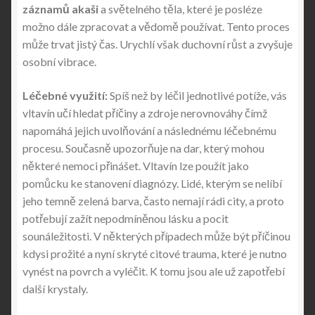
záznamů akaši
a světelného těla, které je posléze
možno dále zpracovat a vědomě používat. Tento proces
může trvat jistý čas. Urychlí však duchovní růst a zvyšuje
osobní vibrace.
Léčebné využití:
Spíš než by léčil jednotlivé potíže, vás
vltavín učí hledat příčiny a zdroje nerovnováhy čímž
napomáhá jejich uvolňování a následnému léčebnému
procesu. Současně upozorňuje na dar, který mohou
některé nemoci přinášet. Vltavín lze použít jako
pomůcku ke stanovení diagnózy. Lidé, kterým se nelíbí
jeho temně zelená barva, často nemají rádi city, a proto
potřebují zažít nepodmíněnou lásku a pocit
sounáležitosti. V některých případech může být příčinou
kdysi prožité a nyní skryté citové trauma, které je nutno
vynést na povrch a vyléčit. K tomu jsou ale už zapotřebí
další krystaly.