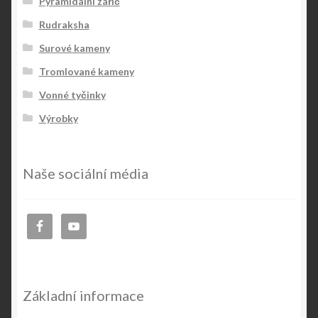
Pyramidální zářič
Rudraksha
Surové kameny
Tromlované kameny
Vonné tyčinky
Výrobky
Naše sociální média
Základní informace