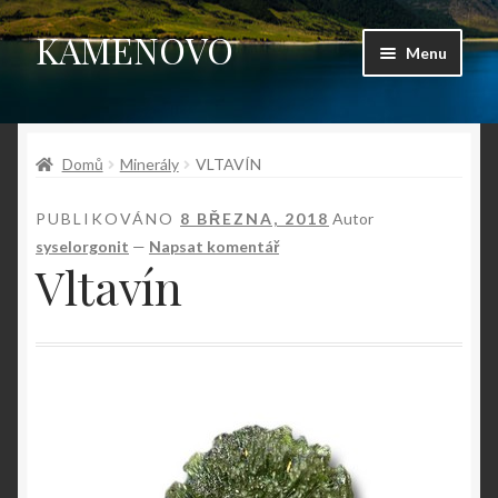
KAMENOVO
Přeskočit
Přejít
Menu
na
k
navigaci
obsahu
Úvodní stránka
webu
Domů
Minerály
VLTAVÍN
Shop
PUBLIKOVÁNO
8 BŘEZNA, 2018
Autor
Můj účet
syselorgonit
—
Napsat komentář
Vltavín
Košík
Pokladna
Kontakt
Fotogalerie