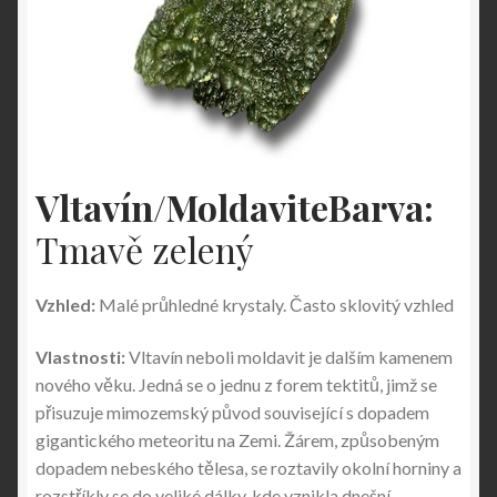
Vltavín/Moldavite
Barva:
Tmavě zelený
Vzhled:
Malé průhledné krystaly. Často sklovitý vzhled
Vlastnosti:
Vltavín neboli moldavit je dalším kamenem
nového věku. Jedná se o jednu z forem tektitů, jimž se
přisuzuje mimozemský původ související s dopadem
gigantického meteoritu na Zemi. Žárem, způsobeným
dopadem nebeského tělesa, se roztavily okolní horniny a
rozstříkly se do veliké dálky, kde vznikla dnešní