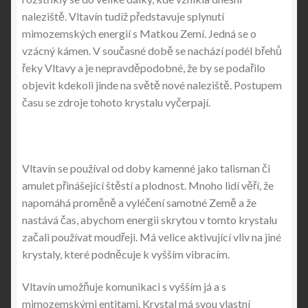
naleziště. Vltavín tudíž představuje splynutí
mimozemských energií s Matkou Zemí. Jedná se o
vzácný kámen. V současné době se nachází podél břehů
řeky Vltavy a je nepravděpodobné, že by se podařilo
objevit kdekoli jinde na světě nové naleziště. Postupem
času se zdroje tohoto krystalu vyčerpají.
Vltavín se používal od doby kamenné jako talisman či
amulet přinášející štěstí a plodnost. Mnoho lidí věří, že
napomáhá proměně a vyléčení samotné Země a že
nastává čas, abychom energii skrytou v tomto krystalu
začali používat moudřeji. Má velice aktivující vliv na jiné
krystaly, které podněcuje k vyšším vibracím.
Vltavín umožňuje komunikaci s vyšším já a s
mimozemskými entitami. Krystal má svou vlastní