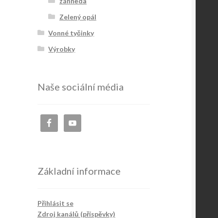
záhněda
Zelený opál
Vonné tyčinky
Výrobky
Naše sociální média
Základní informace
Přihlásit se
Zdroj kanálů (příspěvky)