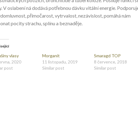
astmatických potížích, bronchitidě a tuberkolóze. Posiluje funkci š
y. V oslabení ná dodává potřebnou dávku vitální energie. Podporuj
domluvnost, přímočarost, vytrvalost, nezávislost, pomáhá nám
onat pocity strachu, splínu a beznaděje.
sející
šiny vlasy
Morganit
Smaragd TOP
ervna, 2020
11 listopadu, 2019
8 července, 2018
ar post
Similar post
Similar post