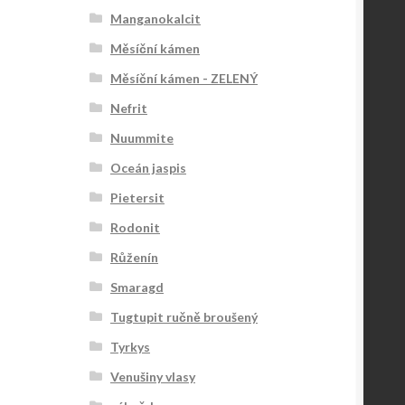
Manganokalcit
Měsíční kámen
Měsíční kámen - ZELENÝ
Nefrit
Nuummite
Oceán jaspis
Pietersit
Rodonit
Růženín
Smaragd
Tugtupit ručně broušený
Tyrkys
Venušiny vlasy