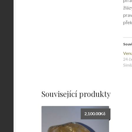
při 
žláz
prav
přek
Souvi
Venu
24 č
Simil
Související produkty
2,100.00
Kč