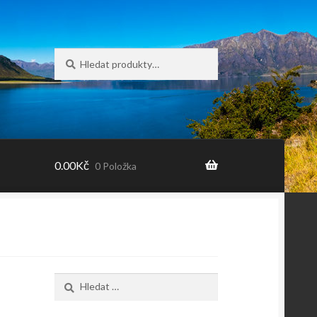
Hledat:
Hledat
0.00
Kč
0 Položka
Vyhledávání