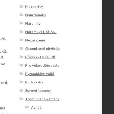
Meteority
Náhrdelníky
Náramky
Náramky LUXUSNÍ
uže.
Nezařazené
Orgonitové přívěsky
vků,
Přívěsky LUXUSNÍ
ži
 ve
Pro vekoodběratele
Pyramidální zářič
meni.
Rudraksha
Surové kameny
Tromlované kameny
Achát
áhá