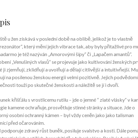
pis
ště u žen získává v poslední době na oblibě, jelikož je to vlastně
rezonátor“, který mění jejich vibrace tak, aby byly přitažlivé pro m
adarmo je též nazýván „Amorovými šípy“ či „Lapačem amantů“.
bení „Venušiných vlasů“ se projevuje jako kultivování ženských pr
 ji zjemňují, zklidňují a uvolňují a dělají citlivější a intuitivňejší. Mu
ují na posílenou ženskou energii velmi pozitivně. Jejich podvědomí
ečnosti touží po skutečné ženskosti a náležitě se jí i dvoří.
unek křišťálu s vrostlicemu rutilu – jde o jemné “ zlaté vlásky“ v ka
gie kamene ochraňuje, prosvětluje stinné stránky a situace. Jde o
rný osobní ochranný kámen – byl vždy ceněn jako jako talisman
nící před očarováním.
l podporuje zdravý růst buněk, posiluje svalstvo a kosti. Dále pom