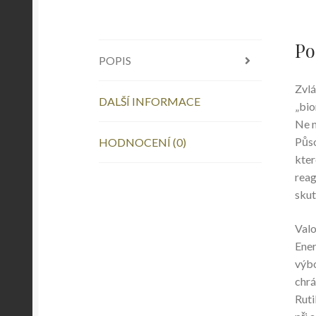
Po
POPIS
Zvlá
DALŠÍ INFORMACE
„bio
Ne n
Půso
HODNOCENÍ (0)
které
reag
skut
Valo
Ener
výbo
chrá
Ruti