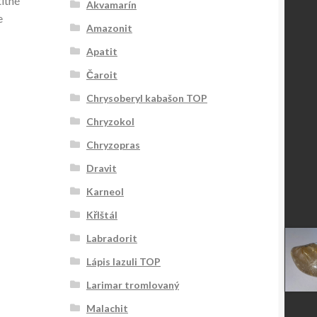
títné
Akvamarín
e
Amazonit
Apatit
Čaroit
Chrysoberyl kabašon TOP
Chryzokol
Chryzopras
Dravit
Karneol
KřIštál
Labradorit
Lápis lazuli TOP
Larimar tromlovaný
Malachit