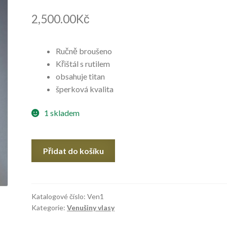
2,500.00
Kč
Ručně broušeno
Křištál s rutilem
obsahuje titan
šperková kvalita
1 skladem
Venušiny
Přidat do košíku
vlasy
množství
Katalogové číslo:
Ven1
Kategorie:
Venušiny vlasy