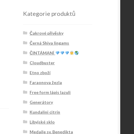
Kategorie produktů
Čakrové přívěsky
Černá Shiva lingams
ČINTÁMANÍ
Cloudbuster
Etno zboží
Faraonova žezla
Free form lápis lazuli
Generátory
Kundalini citrín
Libyjské sklo
Medaile sv. Benedikta