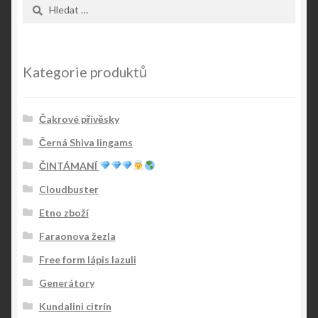
Vyhledávání
Kategorie produktů
Čakrové přívěsky
Černá Shiva lingams
ČINTÁMANÍ
Cloudbuster
Etno zboží
Faraonova žezla
Free form lápis lazuli
Generátory
Kundalini citrín