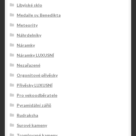
Libyjské sklo
Medaile sv. Benedikta
Meteority
Náhrdelníky
Náramky
Náramky LUXUSNÍ
Nezařazené
Orgonitové přívěsky
Přívěsky LUXUSNÍ
Pro vekoodběratele
Pyramidální zářič
Rudraksha
Surové kameny
Tromlované kameny