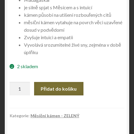
je silně spjat s Měsícem a s intuicí
kámen působí na utišení rozbouřených citů
měsíční kámen vytahuje na povrch věci uzavřené
dosud v podvědomí
Zvyšuje intuici a empatii
Vyvolává srozumitelné živé sny, zejména v době
úplňku
2 skladem
Měsíční
Přidat do košíku
kámen
-
ZELENÝ
množství
Kategorie:
Měsíční kámen - ZELENÝ