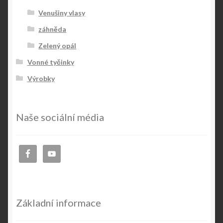
Venušiny vlasy
záhněda
Zelený opál
Vonné tyčinky
Výrobky
Naše sociální média
Základní informace