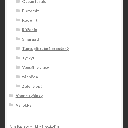
Oceán jaspis
Pietersit
Rodonit
Růženín
Smaragd
Tugtupit ručně broušený
Tyrkys
Venušiny vlasy
záhněda
Zelený opál
Vonné tyčinky
Výrobky
Naše sociální média