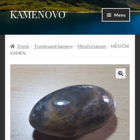
KAMENOVO
Přeskočit
Přejít
Menu
na
k
navigaci
obsahu
Úvodní stránka
webu
Domů
Tromlované kameny
Měsíční kámen
MĚSÍČNÍ
Shop
KÁMEN
Můj účet
Košík
Pokladna
Kontakt
Fotogalerie