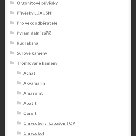
Orgonitové přívěsky
Přívěsky LUXUSNÍ
Pro vekoodběratele
Pyramidální zářič
Rudraksha
Surové kameny
Tromlované kameny
Achát
Akvamarín
Amazonit
Apatit
Čaroit
Chrysoberyl kabašon TOP
Chryzokol