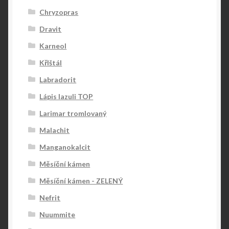
Chryzopras
Dravit
Karneol
KřIštál
Labradorit
Lápis lazuli TOP
Larimar tromlovaný
Malachit
Manganokalcit
Měsíční kámen
Měsíční kámen - ZELENÝ
Nefrit
Nuummite