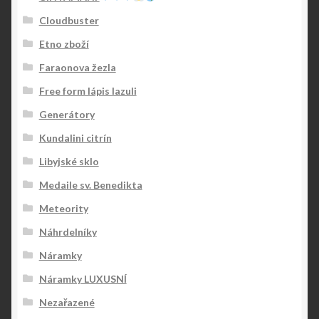
Cloudbuster
Etno zboží
Faraonova žezla
Free form lápis lazuli
Generátory
Kundalini citrín
Libyjské sklo
Medaile sv. Benedikta
Meteority
Náhrdelníky
Náramky
Náramky LUXUSNÍ
Nezařazené