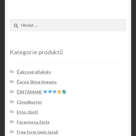
Vyhledávání
Kategorie produktů
Čakrové přívěsky
Černá Shiva lingams
ČINTÁMANÍ
Cloudbuster
Etno zboží
Faraonova žezla
Free form lápis lazuli