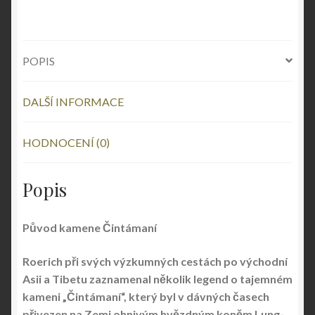
POPIS
DALŠÍ INFORMACE
HODNOCENÍ (0)
Popis
Původ kamene Čintámaní
Roerich při svých výzkumných cestách po východní
Asii a Tibetu zaznamenal několik legend o tajemném
kameni „Čintámaní“, který byl v dávných časech
přivezen na Zemi ohnivým hvězdným koněm Lung-