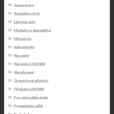
Generátory
Kundalini citrín
Libyjské sklo
Medaile sv. Benedikta
Meteority
Náhrdelníky
Náramky
Náramky LUXUSNÍ
Nezařazené
Orgonitové přívěsky
Přívěsky LUXUSNÍ
Pro vekoodběratele
Pyramidální zářič