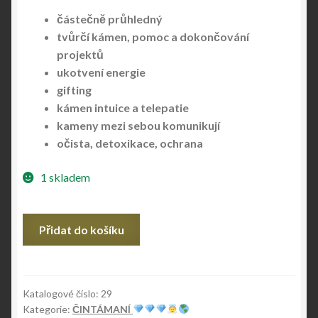
částečně průhledný
tvůrčí kámen, pomoc a dokončování
projektů
ukotvení energie
gifting
kámen intuice a telepatie
kameny mezi sebou komunikují
očista, detoxikace, ochrana
1 skladem
ČINTÁMANÍ
Přidat do košíku
č.29
množství
Katalogové číslo:
29
Kategorie:
ČINTÁMANÍ