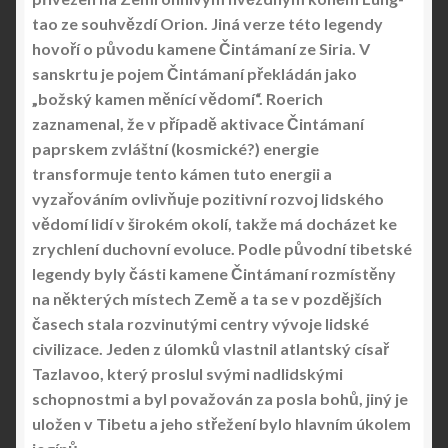
tao ze souhvězdí Orion. Jiná verze této legendy
hovoří o původu kamene Čintámaní ze Siria. V
sanskrtu je pojem Čintámaní překládán jako
„božský kamen měnící vědomí“. Roerich
zaznamenal, že v případě aktivace Čintámaní
paprskem zvláštní (kosmické?) energie
transformuje tento kámen tuto energii a
vyzařováním ovlivňuje pozitivní rozvoj lidského
vědomí lidí v širokém okolí, takže má docházet ke
zrychlení duchovní evoluce. Podle původní tibetské
legendy byly části kamene Čintámaní rozmístěny
na některých místech Země a ta se v pozdějších
časech stala rozvinutými centry vývoje lidské
civilizace. Jeden z úlomků vlastnil atlantský císař
Tazlavoo, který proslul svými nadlidskými
schopnostmi a byl považován za posla bohů, jiný je
uložen v Tibetu a jeho střežení bylo hlavním úkolem