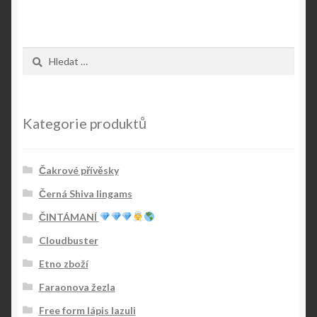
Vyhledávání
Kategorie produktů
Čakrové přívěsky
Černá Shiva lingams
ČINTÁMANÍ
Cloudbuster
Etno zboží
Faraonova žezla
Free form lápis lazuli