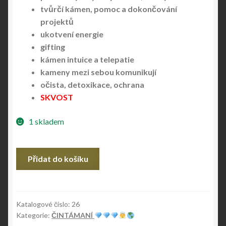
tvůrčí kámen, pomoc a dokončování
projektů
ukotvení energie
gifting
kámen intuice a telepatie
kameny mezi sebou komunikují
očista, detoxikace, ochrana
SKVOST
1 skladem
ČINTÁMANÍ
Přidat do košíku
č.26
množství
Katalogové číslo:
26
Kategorie:
ČINTÁMANÍ