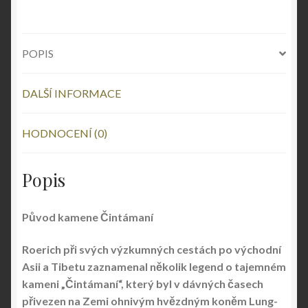
POPIS
DALŠÍ INFORMACE
HODNOCENÍ (0)
Popis
Původ kamene Čintámaní
Roerich při svých výzkumných cestách po východní
Asii a Tibetu zaznamenal několik legend o tajemném
kameni „Čintámaní“, který byl v dávných časech
přivezen na Zemi ohnivým hvězdným koněm Lung-