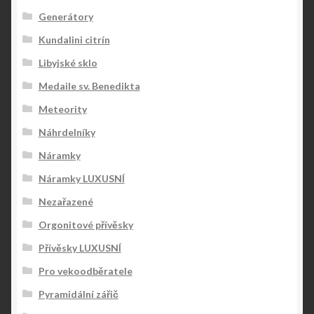
Generátory
Kundalini citrín
Libyjské sklo
Medaile sv. Benedikta
Meteority
Náhrdelníky
Náramky
Náramky LUXUSNÍ
Nezařazené
Orgonitové přívěsky
Přívěsky LUXUSNÍ
Pro vekoodběratele
Pyramidální zářič