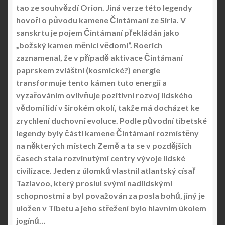
tao ze souhvězdí Orion. Jiná verze této legendy
hovoří o původu kamene Čintámaní ze Siria. V
sanskrtu je pojem Čintámaní překládán jako
„božský kamen měnící vědomí“. Roerich
zaznamenal, že v případě aktivace Čintámaní
paprskem zvláštní (kosmické?) energie
transformuje tento kámen tuto energii a
vyzařováním ovlivňuje pozitivní rozvoj lidského
vědomí lidí v širokém okolí, takže má docházet ke
zrychlení duchovní evoluce. Podle původní tibetské
legendy byly části kamene Čintámaní rozmístěny
na některých místech Země a ta se v pozdějších
časech stala rozvinutými centry vývoje lidské
civilizace. Jeden z úlomků vlastnil atlantský císař
Tazlavoo, který proslul svými nadlidskými
schopnostmi a byl považován za posla bohů, jiný je
uložen v Tibetu a jeho střežení bylo hlavním úkolem
jogínů…