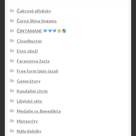
Čakrové přívěsky
Černá Shiva lingams
ČINTÁMANÍ
Cloudbuster
Etno zboží
Faraonova žezla
Free form lápis lazuli
Generátory
Kundalini citrín
Libyjské sklo
Medaile sv. Benedikta
Meteority
Náhrdelníky