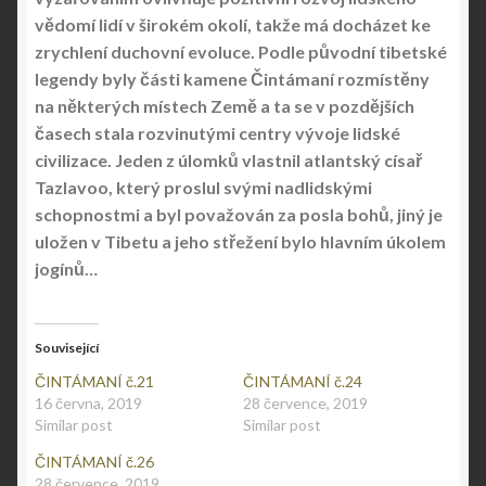
vědomí lidí v širokém okolí, takže má docházet ke
zrychlení duchovní evoluce. Podle původní tibetské
legendy byly části kamene Čintámaní rozmístěny
na některých místech Země a ta se v pozdějších
časech stala rozvinutými centry vývoje lidské
civilizace. Jeden z úlomků vlastnil atlantský císař
Tazlavoo, který proslul svými nadlidskými
schopnostmi a byl považován za posla bohů, jiný je
uložen v Tibetu a jeho střežení bylo hlavním úkolem
jogínů…
Související
ČINTÁMANÍ č.21
ČINTÁMANÍ č.24
16 června, 2019
28 července, 2019
Similar post
Similar post
ČINTÁMANÍ č.26
28 července, 2019