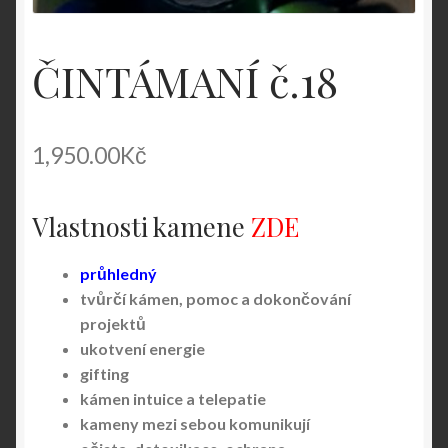
ČINTÁMANÍ č.18
1,950.00
Kč
Vlastnosti kamene
ZDE
průhledný
tvůrčí kámen, pomoc a dokončování
projektů
ukotvení energie
gifting
kámen intuice a telepatie
kameny mezi sebou komunikují