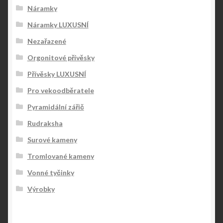
Náramky
Náramky LUXUSNÍ
Nezařazené
Orgonitové přívěsky
Přívěsky LUXUSNÍ
Pro vekoodběratele
Pyramidální zářič
Rudraksha
Surové kameny
Tromlované kameny
Vonné tyčinky
Výrobky