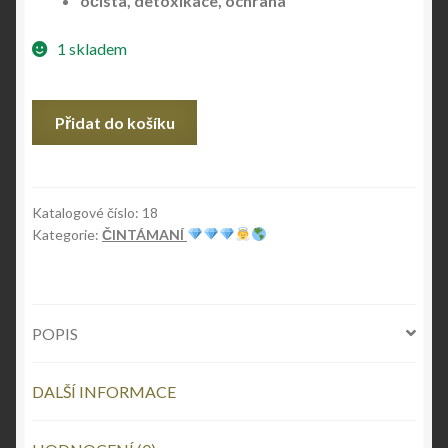
očista, detoxikace, ochrana
1 skladem
ČINTÁMANÍ
Přidat do košíku
č.18
množství
Katalogové číslo:
18
Kategorie:
ČINTÁMANÍ
POPIS
DALŠÍ INFORMACE