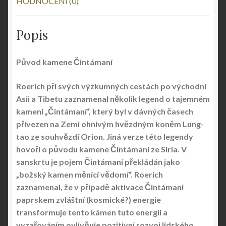
HODNOCENÍ (0)
Popis
Původ kamene Čintámaní
Roerich při svých výzkumných cestách po východní
Asii a Tibetu zaznamenal několik legend o tajemném
kameni „Čintámaní“, který byl v dávných časech
přivezen na Zemi ohnivým hvězdným koněm Lung-
tao ze souhvězdí Orion. Jiná verze této legendy
hovoří o původu kamene Čintámaní ze Siria. V
sanskrtu je pojem Čintámaní překládán jako
„božský kamen měnící vědomí“. Roerich
zaznamenal, že v případě aktivace Čintámaní
paprskem zvláštní (kosmické?) energie
transformuje tento kámen tuto energii a
vyzařováním ovlivňuje pozitivní rozvoj lidského