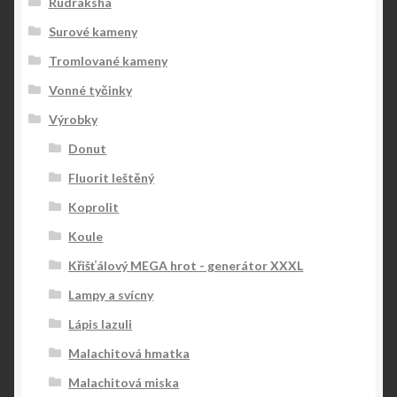
Rudraksha
Surové kameny
Tromlované kameny
Vonné tyčinky
Výrobky
Donut
Fluorit leštěný
Koprolit
Koule
Křišťálový MEGA hrot - generátor XXXL
Lampy a svícny
Lápis lazuli
Malachitová hmatka
Malachitová miska