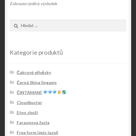
Zobrazen jediný výsledek
Vyhledávání
Kategorie produktů
Čakrové přívěsky
Černá Shiva lingams
ČINTÁMANÍ
Cloudbuster
Etno zboží
Faraonova žezla
Free form lápis lazuli