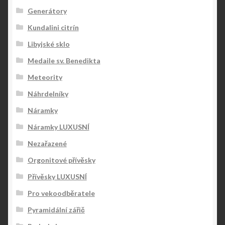
Generátory
Kundalini citrín
Libyjské sklo
Medaile sv. Benedikta
Meteority
Náhrdelníky
Náramky
Náramky LUXUSNÍ
Nezařazené
Orgonitové přívěsky
Přívěsky LUXUSNÍ
Pro vekoodběratele
Pyramidální zářič