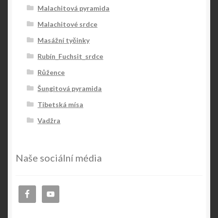
Malachitová pyramida
Malachitové srdce
Masážní tyčinky
Rubín_Fuchsit_srdce
Růžence
Šungitová pyramida
Tibetská mísa
Vadžra
Naše sociální média