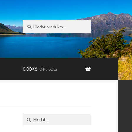
Hledat:
Hledat
0.00
Kč
0 Položka
Vyhledávání