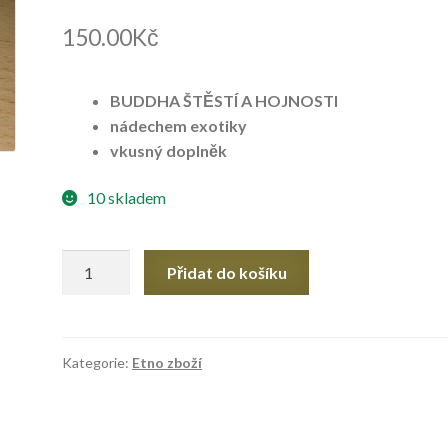
150.00
Kč
BUDDHA ŠTĚSTÍ A HOJNOSTI
nádechem exotiky
vkusný doplněk
10 skladem
BUDDHA
Přidat do košíku
klíčenka
množství
Kategorie:
Etno zboží