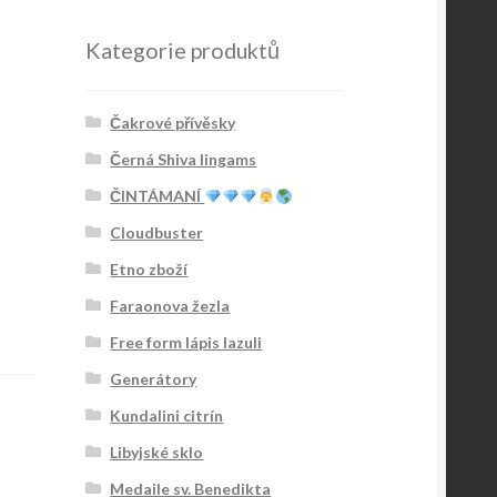
Kategorie produktů
Čakrové přívěsky
Černá Shiva lingams
ČINTÁMANÍ
Cloudbuster
Etno zboží
Faraonova žezla
Free form lápis lazuli
Generátory
Kundalini citrín
Libyjské sklo
Medaile sv. Benedikta