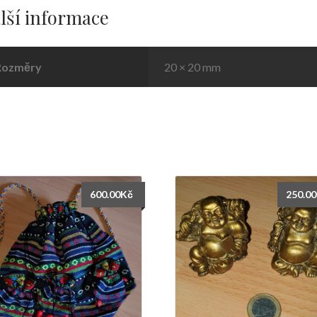
lší informace
Rozměry
20 × 20 mm
600.00
Kč
250.00