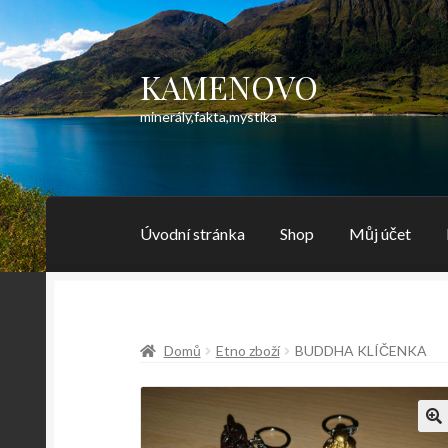
KAMENOVO
Přeskočit
Přejít
na
k
minerály,fakta,mystika
navigaci
obsahu
webu
Úvodní stránka
Shop
Můj účet
Domů
Etno zboží
BUDDHA KLÍČENKA