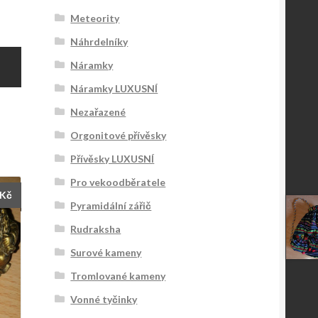
Meteority
Náhrdelníky
Náramky
Náramky LUXUSNÍ
Nezařazené
Orgonitové přívěsky
Přívěsky LUXUSNÍ
Pro vekoodběratele
Kč
Pyramidální zářič
Rudraksha
Surové kameny
Tromlované kameny
Vonné tyčinky