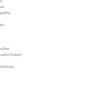
bu
vin
výměnu
íku
močení
uační bolesti
 záchvaty