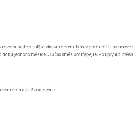
 rozmačkejte a zalijte vinným octem. Nálev poté uložte na tmavé 
o dobu jednoho měsíce. Občas směs protřepejte. Po uplynutí měsí
levem potírejte 2krát denně.