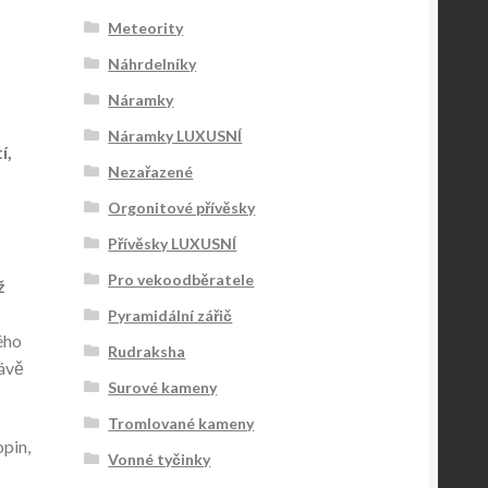
Meteority
Náhrdelníky
Náramky
Náramky LUXUSNÍ
í,
Nezařazené
Orgonitové přívěsky
Přívěsky LUXUSNÍ
Pro vekoodběratele
ž
Pyramidální zářič
ého
Rudraksha
rávě
Surové kameny
Tromlované kameny
opin,
Vonné tyčinky