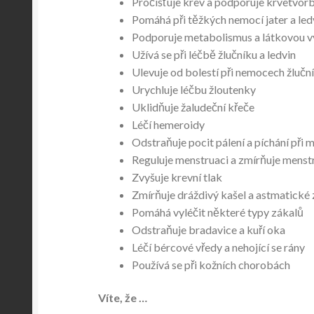
Pročišťuje krev a podporuje krvetvor
Pomáhá při těžkých nemocí jater a led
Podporuje metabolismus a látkovou 
Užívá se při léčbě žlučníku a ledvin
Ulevuje od bolestí při nemocech žlučn
Urychluje léčbu žloutenky
Uklidňuje žaludeční křeče
Léčí hemeroidy
Odstraňuje pocit pálení a píchání při 
Reguluje menstruaci a zmírňuje menstr
Zvyšuje krevní tlak
Zmírňuje dráždivý kašel a astmatické
Pomáhá vyléčit některé typy zákalů
Odstraňuje bradavice a kuří oka
Léčí bércové vředy a nehojící se rány
Používá se při kožních chorobách
Víte, že …