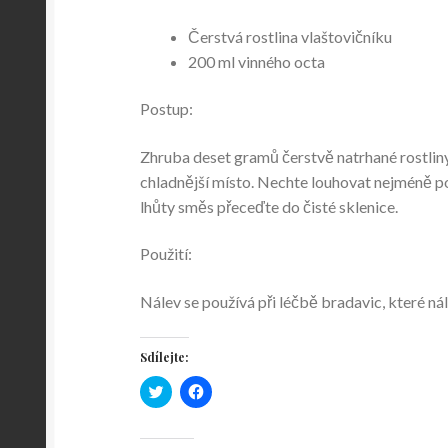
Čerstvá rostlina vlaštovičníku
200 ml vinného octa
Postup:
Zhruba deset gramů čerstvě natrhané rostliny
chladnější místo. Nechte louhovat nejméně p
lhůty směs přeceďte do čisté sklenice.
Použití:
Nálev se používá při léčbě bradavic, které ná
Sdílejte:
C
C
l
l
i
i
c
c
k
k