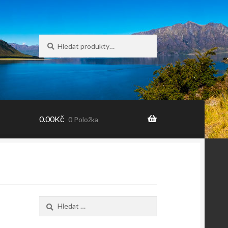
Hledat:
Hledat
0.00
Kč
0 Položka
Vyhledávání