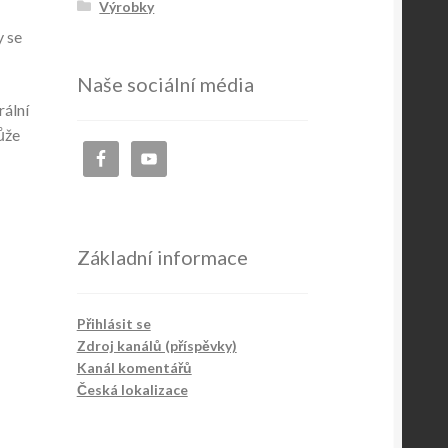
Výrobky
y se
Naše sociální média
rální
ůže
Základní informace
Přihlásit se
Zdroj kanálů (příspěvky)
Kanál komentářů
Česká lokalizace