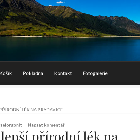
Košík
Pokladna
Kontakt
Fotogalerie
 PŘÍRODNÍ LÉK NA BRADAVICE
yselorgonit
—
Napsat komentář
lepší přírodní lék na