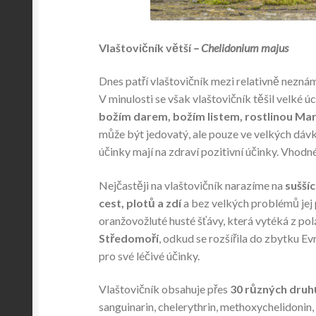
Vlaštovičník větší
– Chelidonium majus
Dnes patří vlaštovičník mezi relativně neznám
V minulosti se však vlaštovičník těšil velké ú
božím darem, božím listem, rostlinou Mar
může být jedovatý, ale pouze ve velkých dávkác
účinky mají na zdraví pozitivní účinky. Vhodn
Nejčastěji na vlaštovičník narazíme na
suššíc
cest, plotů a zdí
a bez velkých problémů jej
oranžovožluté husté šťávy, která vytéká z p
Středomoří
, odkud se rozšířila do zbytku E
pro své léčivé účinky.
Vlaštovičník obsahuje přes
30 různých druh
sanguinarin, chelerythrin, methoxychelidonin,