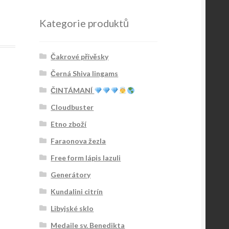
Kategorie produktů
Čakrové přívěsky
Černá Shiva lingams
ČINTÁMANÍ
Cloudbuster
Etno zboží
Faraonova žezla
Free form lápis lazuli
Generátory
Kundalini citrín
Libyjské sklo
Medaile sv. Benedikta