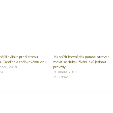
ější bylinka proti stresu,
Jak snížit krevní tlak pomocí stravy a
, Candide a chřipkovému viru
zbavit se rizika užívání léků jednou
opadu, 2018
provždy
ví"
20 února, 2018
In "Zdraví"