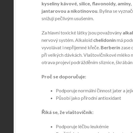
kyseliny kávové, silice, flavonoidy, aminy
jantarovou a nikotinovou
. Bylina se vyzna
snižují pečlivým usušením.
Za hlavní toxické látky jsou považovány
alka
nervový systém. Alkaloid
chelidonin
má podo
vyvolávat i nepříjemné křeče.
Berberin
zase d
při velkých dávkách. Vlaštovičníkové mléko mů
otrava projeví podrážděním sliznice, škrábá
Proč se doporučuje:
Podporuje normální činnost jater a jeji
Působí jako přírodní antioxidant
Říká se, že vlaštovičník:
Podporuje léčbu leukémie