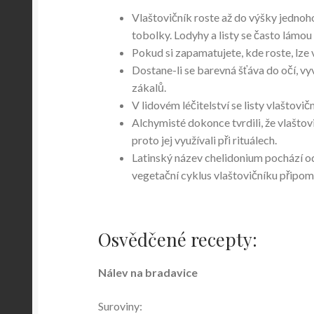
Vlaštovičník roste až do výšky jednoho
tobolky. Lodyhy a listy se často lámou 
Pokud si zapamatujete, kde roste, lze 
Dostane-li se barevná šťáva do očí, vy
zákalů.
V lidovém léčitelství se listy vlaštovič
Alchymisté dokonce tvrdili, že vlaštovi
proto jej využívali při rituálech.
Latinský název chelidonium pochází od
vegetační cyklus vlaštovičníku připomí
Osvědčené recepty:
Nálev na bradavice
Suroviny: