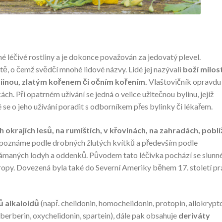
é léčivé rostliny a je dokonce považován za jedovatý plevel.
ctě, o čemž svědčí mnohé lidové názvy. Lidé jej nazývali
boží milost
iinou, zlatým kořenem či očním kořením.
Vlaštovičník opravdu
h. Při opatrném užívání se jedná o velice užitečnou bylinu, jejíž
é se o jeho užívání poradit s odborníkem přes bylinky či lékařem.
h okrajích lesů, na rumištích, v křovinách, na zahradách, poblí
 poznáme podle drobných žlutých kvítků a především podle
olámaných lodyh a oddenků. Původem tato léčivka pochází se slunn
vropy. Dovezená byla také do Severní Ameriky během 17. století p
ů alkaloidů
(např. chelidonin, homochelidonin, protopin, allokrypt
 berberin, oxychelidonin, spartein), dále pak obsahuje
deriváty