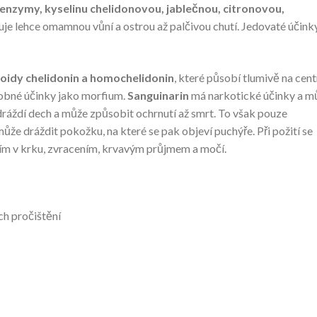
, enzymy, kyselinu chelidonovou, jablečnou, citronovou,
čuje lehce omamnou vůní a ostrou až palčivou chutí. Jedovaté účink
loidy chelidonin a homochelidonin
, které působí tlumivě na cent
bné účinky jako morfium.
Sanguinarin
má narkotické účinky a m
ráždí dech a může způsobit ochrnutí až smrt. To však pouze
že dráždit pokožku, na které se pak objeví puchýře. Při požití se
ním v krku, zvracením, krvavým průjmem a močí.
ch pročištění