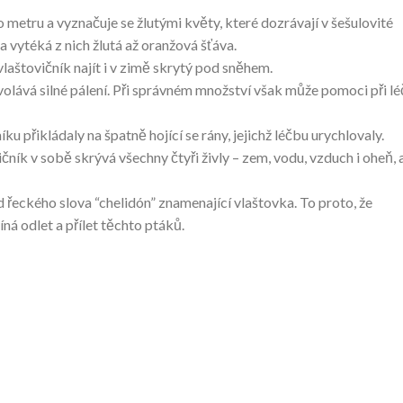
 metru a vyznačuje se žlutými květy, které dozrávají v šešulovité
a vytéká z nich žlutá až oranžová šťáva.
vlaštovičník najít i v zimě skrytý pod sněhem.
volává silné pálení. Při správném množství však může pomoci při l
níku přikládaly na špatně hojící se rány, jejichž léčbu urychlovaly.
čník v sobě skrývá všechny čtyři živly – zem, vodu, vzduch i oheň, 
 řeckého slova “chelidón” znamenající vlaštovka. To proto, že
ná odlet a přílet těchto ptáků.