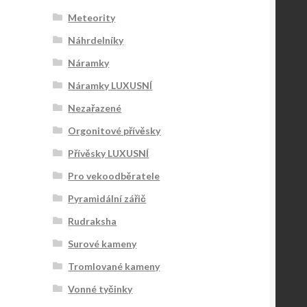
Meteority
Náhrdelníky
Náramky
Náramky LUXUSNÍ
Nezařazené
Orgonitové přívěsky
Přívěsky LUXUSNÍ
Pro vekoodběratele
Pyramidální zářič
Rudraksha
Surové kameny
Tromlované kameny
Vonné tyčinky