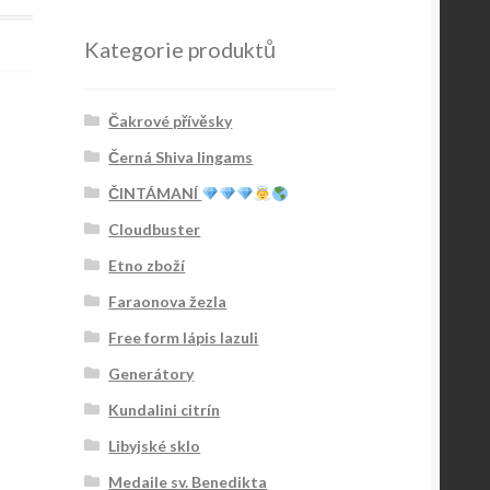
Kategorie produktů
Čakrové přívěsky
Černá Shiva lingams
ČINTÁMANÍ
Cloudbuster
Etno zboží
Faraonova žezla
Free form lápis lazuli
Generátory
Kundalini citrín
Libyjské sklo
Medaile sv. Benedikta