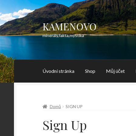
KAMENOVO
Přeskočit
Přejít
na
k
minerály,fakta,mystika
navigaci
obsahu
webu
Úvodní stránka
Shop
Můj účet
Domů
SIGN UP
Sign Up