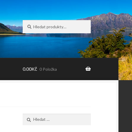
Hledat:
Hledat
0.00
Kč
0 Položka
Vyhledávání