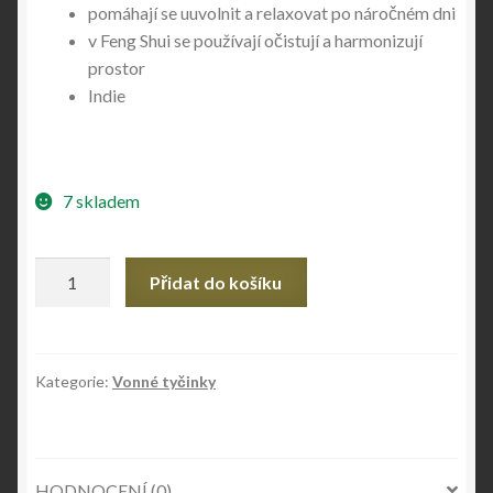
pomáhají se uuvolnit a relaxovat po náročném dni
v Feng Shui se používají očistují a harmonizují
prostor
Indie
7 skladem
Vonné
Přidat do košíku
tyčinky
SANDALWOOD
množství
Kategorie:
Vonné tyčinky
HODNOCENÍ (0)