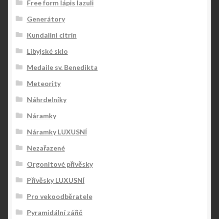
Free form lápis lazuli
Generátory
Kundalini citrín
Libyjské sklo
Medaile sv. Benedikta
Meteority
Náhrdelníky
Náramky
Náramky LUXUSNÍ
Nezařazené
Orgonitové přívěsky
Přívěsky LUXUSNÍ
Pro vekoodběratele
Pyramidální zářič