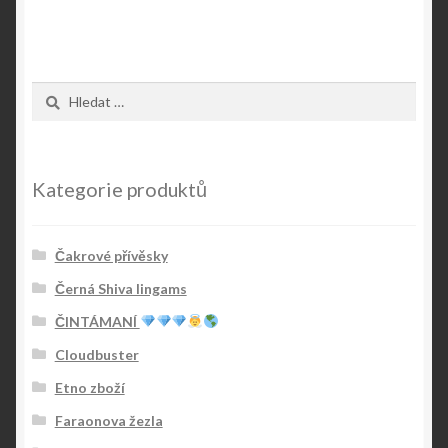
Vyhledávání
Kategorie produktů
Čakrové přívěsky
Černá Shiva lingams
ČINTÁMANÍ
Cloudbuster
Etno zboží
Faraonova žezla