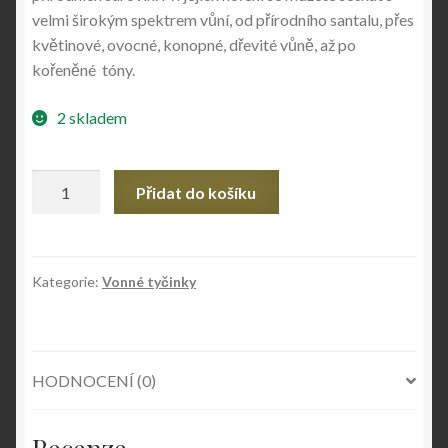
velmi širokým spektrem vůní, od přírodního santalu, přes
květinové, ovocné, konopné, dřevité vůně, až po
kořeněné tóny.
2 skladem
Vonné
Přidat do košíku
tyčinky
SANDALWOOD
Karma
množství
Kategorie:
Vonné tyčinky
HODNOCENÍ (0)
Recenze