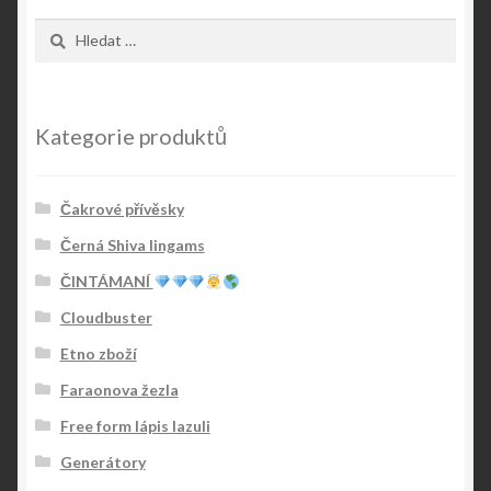
Vyhledávání
Kategorie produktů
Čakrové přívěsky
Černá Shiva lingams
ČINTÁMANÍ
Cloudbuster
Etno zboží
Faraonova žezla
Free form lápis lazuli
Generátory