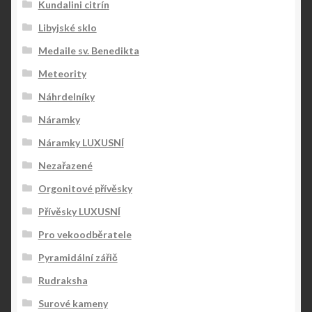
Kundalini citrín
Libyjské sklo
Medaile sv. Benedikta
Meteority
Náhrdelníky
Náramky
Náramky LUXUSNÍ
Nezařazené
Orgonitové přívěsky
Přívěsky LUXUSNÍ
Pro vekoodběratele
Pyramidální zářič
Rudraksha
Surové kameny