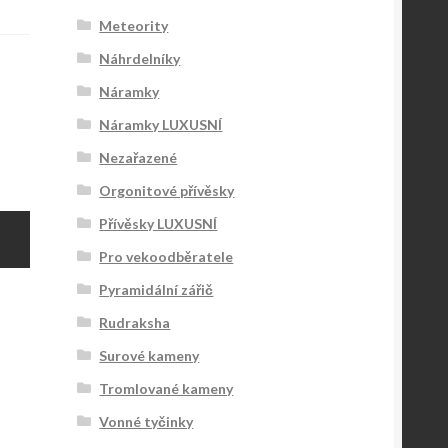
Meteority
Náhrdelníky
Náramky
Náramky LUXUSNÍ
Nezařazené
Orgonitové přívěsky
Přívěsky LUXUSNÍ
Pro vekoodběratele
Pyramidální zářič
Rudraksha
Surové kameny
Tromlované kameny
Vonné tyčinky