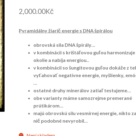
2,000.00
Kč
Pyramidálny žiarič energie s DNA špirálou
obrovská sila DNA špirály…
v kombinácii s krištáľovou guľou harmonizuje
okolie a nabíja energiou..
v kombinácii so šungitovou guľou dokáže z te
vyťahovať negatívne energie, myšli
enky, emó
…
ostatné druhy minerálov zatiaľ testujeme…
obe varianty máme samozrejme premerané
prútikárom…
majú obrovskú silu vesmírnej energie, nikto za
nič podobné nevyrobil…
Není skladem