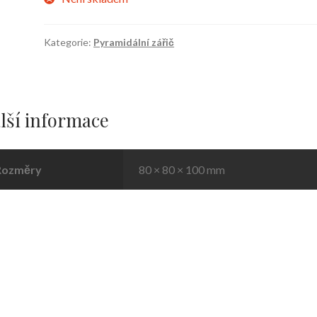
Kategorie:
Pyramidální zářič
lší informace
Rozměry
80 × 80 × 100 mm