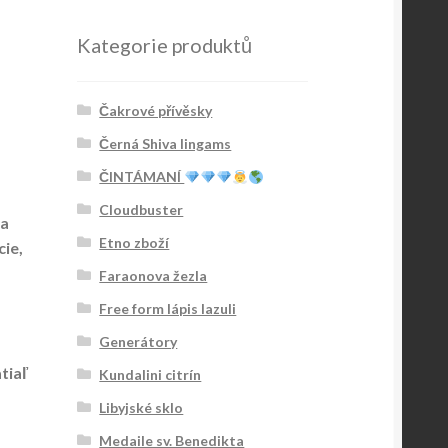
Kategorie produktů
Čakrové přívěsky
Černá Shiva lingams
ČINTÁMANÍ
Cloudbuster
la
Etno zboží
cie,
Faraonova žezla
Free form lápis lazuli
Generátory
tiaľ
Kundalini citrín
Libyjské sklo
Medaile sv. Benedikta