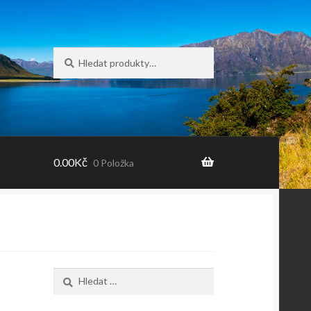
Hledat:
Hledat
0.00
Kč
0 Položka
Vyhledávání